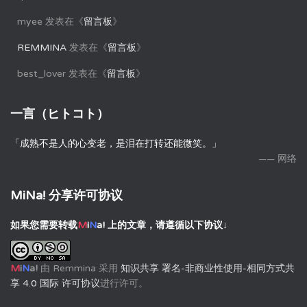
myee
发表在《
留言板
》
REMMINA
发表在《
留言板
》
best_lover
发表在《
留言板
》
一言（ヒトコト）
「成熟不是人的心变老，是泪在打转还能微笑。」
—— 网络
MiNa! 分享许可协议
如果您需要转载
M
i
N
a!
上的文章，请遵循以下协议↓
M
i
N
a!
由
Remmina
采用
知识共享 署名-非商业性使用-相同方式共
享 4.0 国际 许可协议
进行许可。