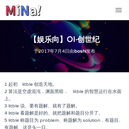
切
换
导
航
【娱乐向】OI·创世纪
于
2017年7月4日
由
boshi
发布
1 起初 litble 创造天地。
2 算法是空虚混沌．渊面黑暗． litble 的智慧运行在水面
上。
3 litble 说、要有题解、就有了题解。
4 litble 看题解是好的、就把题解和题目分开了。
5 litble 称题目为 problem、称题解为 solution．有题目、
有题解、这是头一日。