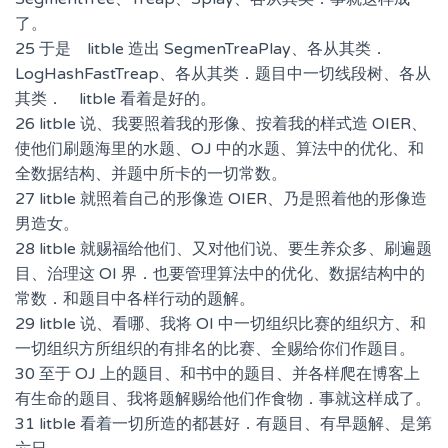
了。
25 于是 litble 造出 SegmenTreaPlay、各从其类．
LogHashFastTreap、各从其类．题目中一切线段树、各从
其类． litble 看着是好的。
26 litble 说、我要照着我的形像、按着我的样式造 OIER、
使他们刷题海里的水题、OJ 中的水题、算法中的优化、和
全数据结构、并题中所卡的一切常数。
27 litble 就照着自己的形像造 OIER、乃是照着他的形像造
男造女。
28 litble 就赐福给他们、又对他们说、要生养众多、刷遍题
目、治理这 OI 界．也要管理算法中的优化、数据结构中的
常数．和题目中各样行动的题解。
29 litble 说、看哪、我将 OI 中一切组织比赛的组织方、和
一切组织方所组织的有排名的比赛、全赐给你们作题目。
30 至于 OJ 上的题目、和书中的题目、并各样爬在博客上
有生命的题目、我将题解赐给他们作食物．事就这样成了。
31 litble 看着一切所造的都甚好．有题目、有早题解、是第