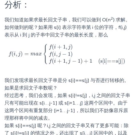
分析：
2
我们知道如果求最长回文子串，我们可以做到 O(n
) 求解。
如何做到的呢？如果用 s[i] 表示字符串第 i 位的字符，f(i,j)
表示从 i 到 j 的子串中回文子串的最长长度，那么
⎧
(
+
1
,
)
f
i
j
⎨
⎩
(
,
)
=
(
,
−
1
)
f
i
f
j
(
i
,
j
)
=
m
m
a
a
x
{
x
f
(
i
+
1
,
j
)
f
(
i
,
j
−
1
)
f
(
i
+
1
,
j
−
1
)
+
1
(s[i]==s[j])
f
i
j
(
+
1
,
−
1
)
+
1
(s[i]==s[j])
f
i
j
我们发现求最长回文子串是分 s[i]==s[j] 与否进行转移的。
如果是求回文子串数呢？
经过思考，我们会发现，如果 s[i]!=s[j]，i,j 之间的回文子串
只有可能出现在 s[i…j-1] 或 s[i+1…j] 这两个区间中。由于
这两个区间有重复部分 [i+1…j-1]，所以我们不妨像容斥原
理那样将中间的减去。
如果 s[i]==s[j] 呢？i,j 之间的回文子串又有了更多可能：除
了 s[i]!=s[j] 的情况之外，还出现了 s[i…j] 区间中的，以及