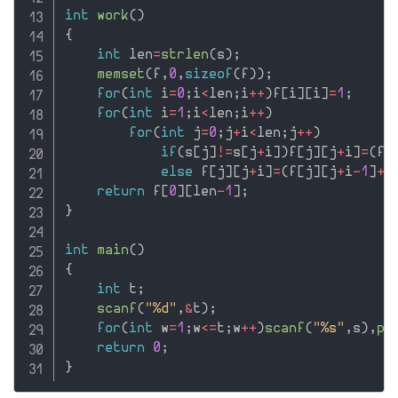
int
work
(
)
{
int
 len
=
strlen
(
s
)
;
memset
(
f
,
0
,
sizeof
(
f
)
)
;
for
(
int
 i
=
0
;
i
<
len
;
i
++
)
f
[
i
]
[
i
]
=
1
;
for
(
int
 i
=
1
;
i
<
len
;
i
++
)
for
(
int
 j
=
0
;
j
+
i
<
len
;
j
++
)
if
(
s
[
j
]
!=
s
[
j
+
i
]
)
f
[
j
]
[
j
+
i
]
=
(
f
[
else
 f
[
j
]
[
j
+
i
]
=
(
f
[
j
]
[
j
+
i
-
1
]
+
f
return
 f
[
0
]
[
len
-
1
]
;
}
int
main
(
)
{
int
 t
;
scanf
(
"%d"
,
&
t
)
;
for
(
int
 w
=
1
;
w
<=
t
;
w
++
)
scanf
(
"%s"
,
s
)
,
pr
return
0
;
}