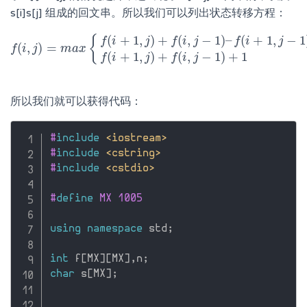
s[i]s[j] 组成的回文串。所以我们可以列出状态转移方程：
(
+
1
,
)
+
(
,
−
1
)
–
(
+
1
,
−
1
{
f
i
j
f
i
j
f
i
j
(
,
)
=
f
f
i
(
i
,
j
j
)
=
m
a
m
x
{
f
a
(
i
x
+
1
,
j
)
+
f
(
i
,
j
−
1
)
–
f
(
i
+
1
,
j
−
1
)
(s[i]!=s[j])
f
(
i
+
1
,
j
)
+
f
(
i
,
j
−
(
+
1
,
)
+
(
,
−
1
)
+
1
f
i
j
f
i
j
所以我们就可以获得代码：
#
include
<iostream>
#
include
<cstring>
#
include
<cstdio>
#
define
 MX 1005
using
namespace
 std
;
int
 f
[
MX
]
[
MX
]
,
n
;
char
 s
[
MX
]
;