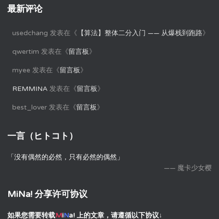
最新评论
usedchang
发表在《
【算法】整体二分入门 —— 从爆栈到跑路
》
qwertim
发表在《
留言板
》
myee
发表在《
留言板
》
REMMINA
发表在《
留言板
》
best_lover
发表在《
留言板
》
一言（ヒトコト）
「没有偶然的必然，只有必然的偶然」
—— 魔卡少女樱
MiNa! 分享许可协议
如果您需要转载
M
i
N
a!
上的文章，请遵循以下协议↓