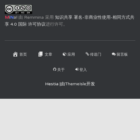
M
i
N
a!
由
Remmina
采用
知识共享 署名-非商业性使用-相同方式共
享 4.0 国际 许可协议
进行许可。
首页
文章
应用
传送门
留言板
关于
登入
Hestia |由
ThemeIsle
开发