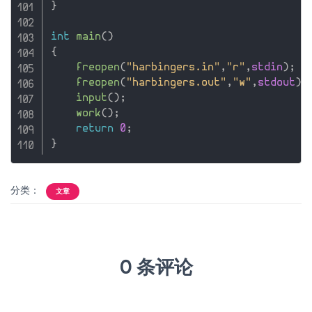
}
int
main
(
)
{
freopen
(
"harbingers.in"
,
"r"
,
stdin
)
;
freopen
(
"harbingers.out"
,
"w"
,
stdout
)
;
input
(
)
;
work
(
)
;
return
0
;
}
分类：
文章
0 条评论