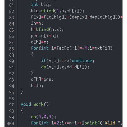
int
 blg
;
    blg
=
sfind
(
1
,
h
,
mt
[
x
]
)
;
    f
[
x
]
=
f
[
q
[
blg
]
]
+
(
dep
[
x
]
-
dep
[
q
[
blg
]
]
)
*
m
    lh
=
h
;
    h
=
tfind
(
h
,
x
)
;
    pre
=
q
[
++
h
]
;
    q
[
h
]
=
x
;
for
(
int
 i
=
fst
[
x
]
;
i
!=
-
1
;
i
=
nxt
[
i
]
)
{
if
(
v
[
i
]
==
fa
)
continue
;
dp
(
v
[
i
]
,
x
,
dd
+
d
[
i
]
)
;
}
    q
[
h
]
=
pre
;
    h
=
lh
;
}
void
work
(
)
{
dp
(
1
,
0
,
1
)
;
for
(
int
 i
=
2
;
i
<=
n
;
i
++
)
printf
(
"%lld "
,
f