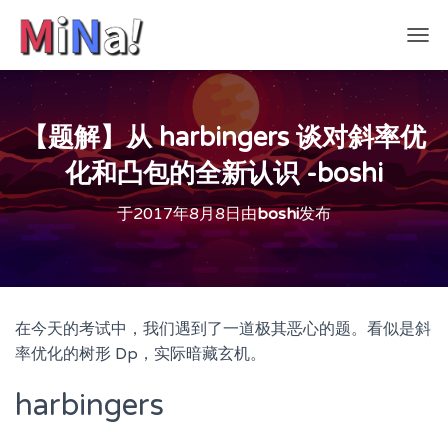
切
换
导
航
【题解】从 harbingers 谈对斜率优
化和凸包的全新认识 -boshi
于
2017年8月8日
由
boshi
发布
在今天的考试中，我们遇到了一道极其恶心的题。看似是斜
率优化的树形 Dp，实际暗藏玄机。
harbingers