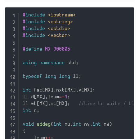
#
include
<iostream>
#
include
<cstring>
#
include
<cstdio>
#
include
<vector>
#
define
 MX 300005
using
namespace
 std
;
typedef
long
long
 ll
;
int
 fst
[
MX
]
,
nxt
[
MX
]
,
v
[
MX
]
;
ll d
[
MX
]
,
lnum
=
-
1
;
ll wt
[
MX
]
,
mt
[
MX
]
;
//time to waite / tim
int
 n
;
void
addeg
(
int
 nu
,
int
 nv
,
int
 nw
)
{
    lnum
++
;