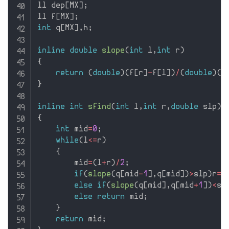
ll dep
[
MX
]
;
ll f
[
MX
]
;
int
 q
[
MX
]
,
h
;
inline
double
slope
(
int
 l
,
int
 r
)
{
return
(
double
)
(
f
[
r
]
-
f
[
l
]
)
/
(
double
)
(
d
}
inline
int
sfind
(
int
 l
,
int
 r
,
double
 slp
)
{
int
 mid
=
0
;
while
(
l
<=
r
)
{
        mid
=
(
l
+
r
)
/
2
;
if
(
slope
(
q
[
mid
-
1
]
,
q
[
mid
]
)
>
slp
)
r
=
m
else
if
(
slope
(
q
[
mid
]
,
q
[
mid
+
1
]
)
<
sl
else
return
 mid
;
}
return
 mid
;