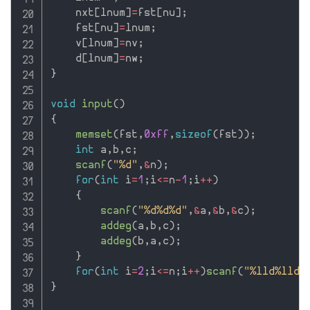
    nxt
[
lnum
]
=
fst
[
nu
]
;
    fst
[
nu
]
=
lnum
;
    v
[
lnum
]
=
nv
;
    d
[
lnum
]
=
nw
;
}
void
input
(
)
{
memset
(
fst
,
0xff
,
sizeof
(
fst
)
)
;
int
 a
,
b
,
c
;
scanf
(
"%d"
,
&
n
)
;
for
(
int
 i
=
1
;
i
<=
n
-
1
;
i
++
)
{
scanf
(
"%d%d%d"
,
&
a
,
&
b
,
&
c
)
;
addeg
(
a
,
b
,
c
)
;
addeg
(
b
,
a
,
c
)
;
}
for
(
int
 i
=
2
;
i
<=
n
;
i
++
)
scanf
(
"%lld%lld"
}