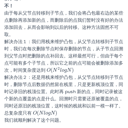
不！
由于每从父节点转移到子节点，我们会将凸包最右边的某些
点删除再添加新的点，而删除后的点我们暂时没有好的办法
添加回去，从而会影响到以后的转移。这种方法固然不可
取。
解决办法１：我们用栈来维护凸包，从父节点转移到子节点
时，我们在每次删除节点时保存删除的节点，从子节点回溯
到父节点时把删除的点补回去。这样最然可行，但由于每个
点可能有多个子节点，所以它之前的点可能会被删除添加多
2
(
)
次，时间复杂度达到
O
O
(
N
N
2
l
o
l
o
g
g
N
N
)
解决办法２：还是用栈来维护凸包，从父节点转移到子节点
时，删除节点后数据仍然留在栈里，只是更新栈顶位置，同
时记录旧的栈顶位置。此时再 push 新的点，同时记录被这
个新的点覆盖的点是什么。回溯时只需要还原被覆盖的点，
同时还原旧的栈顶位置，这时候的栈就和以前一模一样了。
(
)
总复杂度只有
O
O
(
N
N
l
o
l
o
g
g
N
N
)
我们就顺利解决了这个问题。