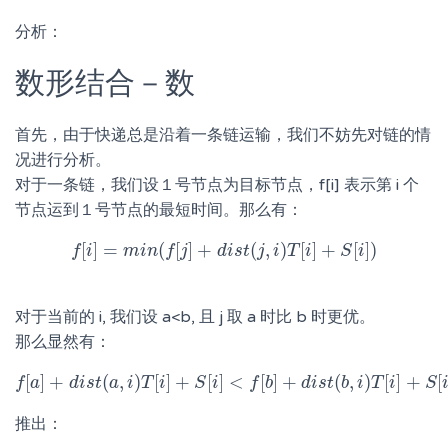
分析：
数形结合－数
首先，由于快递总是沿着一条链运输，我们不妨先对链的情
况进行分析。
对于一条链，我们设１号节点为目标节点，f[i] 表示第 i 个
节点运到１号节点的最短时间。那么有：
[
]
=
(
[
]
+
(
,
)
[
]
+
[
]
)
f
i
f
m
[
i
]
i
=
n
m
f
i
n
(
j
f
[
j
]
+
d
d
i
i
s
s
t
t
(
j
,
i
j
)
T
i
[
i
]
T
+
S
i
[
i
]
)
S
i
对于当前的 i, 我们设 a<b, 且 j 取 a 时比 b 时更优。
那么显然有：
[
]
+
(
,
)
[
]
+
[
]
<
[
]
+
(
,
)
[
]
+
[
f
a
d
i
f
s
[
a
t
]
+
a
d
i
i
s
t
T
(
a
,
i
i
)
T
[
i
]
+
S
S
i
[
i
]
<
f
[
b
f
]
b
+
d
i
s
t
d
(
b
i
s
,
i
)
t
T
[
b
i
]
+
i
S
T
[
i
]
i
S
推出：