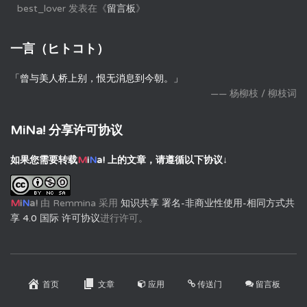
best_lover
发表在《
留言板
》
一言（ヒトコト）
「曾与美人桥上别，恨无消息到今朝。」
—— 杨柳枝 / 柳枝词
MiNa! 分享许可协议
如果您需要转载
M
i
N
a!
上的文章，请遵循以下协议↓
M
i
N
a!
由
Remmina
采用
知识共享 署名-非商业性使用-相同方式共
享 4.0 国际 许可协议
进行许可。
首页
文章
应用
传送门
留言板