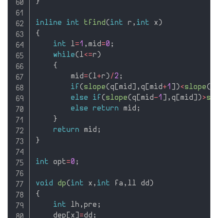
}
inline
int
tfind
(
int
 r
,
int
 x
)
{
int
 l
=
1
,
mid
=
0
;
while
(
l
<=
r
)
{
        mid
=
(
l
+
r
)
/
2
;
if
(
slope
(
q
[
mid
]
,
q
[
mid
+
1
]
)
<
slope
(
q
else
if
(
slope
(
q
[
mid
-
1
]
,
q
[
mid
]
)
>
sl
else
return
 mid
;
}
return
 mid
;
}
int
 opt
=
0
;
void
dp
(
int
 x
,
int
 fa
,
ll dd
)
{
int
 lh
,
pre
;
    dep
[
x
]
=
dd
;