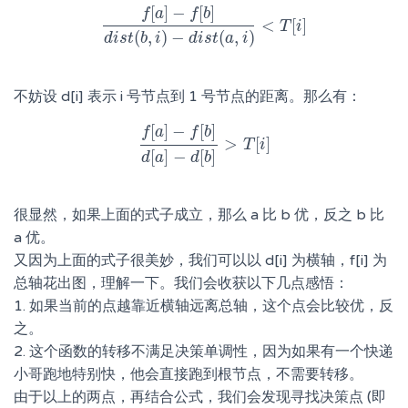
[
]
−
[
]
f
a
f
b
<
[
]
f
[
a
]
−
f
[
b
]
d
i
s
t
(
b
,
i
)
−
d
i
s
t
(
a
,
i
)
<
T
T
[
i
i
]
(
,
)
−
(
,
)
d
i
s
t
b
i
d
i
s
t
a
i
不妨设 d[i] 表示 i 号节点到 1 号节点的距离。那么有：
[
]
−
[
]
f
a
f
b
>
[
]
f
[
a
]
−
f
[
b
]
d
[
a
]
−
d
T
[
b
i
]
>
T
[
i
]
[
]
−
[
]
d
a
d
b
很显然，如果上面的式子成立，那么 a 比 b 优，反之 b 比
a 优。
又因为上面的式子很美妙，我们可以以 d[i] 为横轴，f[i] 为
总轴花出图，理解一下。我们会收获以下几点感悟：
1. 如果当前的点越靠近横轴远离总轴，这个点会比较优，反
之。
2. 这个函数的转移不满足决策单调性，因为如果有一个快递
小哥跑地特别快，他会直接跑到根节点，不需要转移。
由于以上的两点，再结合公式，我们会发现寻找决策点 (即