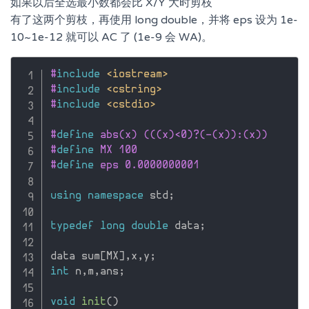
如果以后全选最小数都会比 X/Y 大时剪枝
有了这两个剪枝，再使用 long double，并将 eps 设为 1e-
10~1e-12 就可以 AC 了 (1e-9 会 WA)。
#
include
<iostream>
#
include
<cstring>
#
include
<cstdio>
#
define
 abs(x) (((x)<0)?(-(x)):(x))
#
define
 MX 100
#
define
 eps 0.0000000001
using
namespace
 std
;
typedef
long
double
 data
;
data sum
[
MX
]
,
x
,
y
;
int
 n
,
m
,
ans
;
void
init
(
)