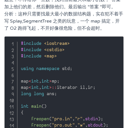
加上他们的差，然后删除他们。最后输出 “答案 “即可。
分析：这种只需要找最大最小的数据结构题，实在犯不着手
写 Splay,SegmentTree 之类的玩意，一个 map 搞定，开
了 O2 跑得飞起，不开好像很危险，但不会超时。
#
include
<iostream>
#
include
<cstdio>
#
include
<map>
using
namespace
 std
;
map
<
int
,
int
>
mp
;
map
<
int
,
int
>
::
iterator il
,
ir
;
long
long
 ans
;
int
main
(
)
{
freopen
(
"pro.in"
,
"r"
,
stdin
)
;
freopen
(
"pro.out"
,
"w"
,
stdout
)
;