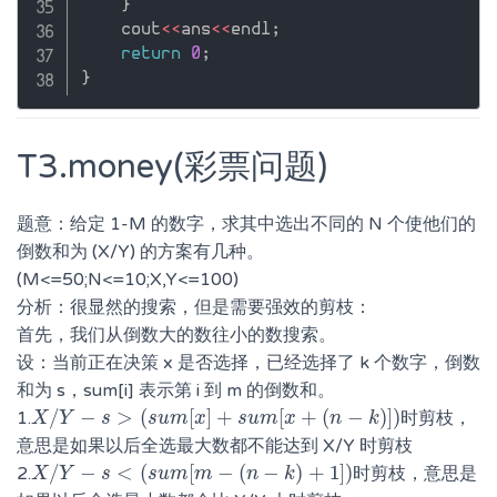
}
    cout
<<
ans
<<
endl
;
return
0
;
}
T3.money(彩票问题)
题意：给定 1-M 的数字，求其中选出不同的 N 个使他们的
倒数和为 (X/Y) 的方案有几种。
(M<=50;N<=10;X,Y<=100)
分析：很显然的搜索，但是需要强效的剪枝：
首先，我们从倒数大的数往小的数搜索。
设：当前正在决策 x 是否选择，已经选择了 k 个数字，倒数
和为 s，sum[i] 表示第 i 到 m 的倒数和。
/
−
>
(
[
]
+
[
+
(
−
)
]
)
1.
时剪枝，
X
X
/
Y
Y
−
s
>
(
s
s
u
m
[
x
s
]
u
+
s
m
u
m
x
[
x
+
(
n
s
−
u
k
m
)
]
)
x
n
k
意思是如果以后全选最大数都不能达到 X/Y 时剪枝
/
−
<
(
[
−
(
−
)
+
1
]
)
2.
时剪枝，意思是
X
X
/
Y
Y
−
s
<
(
s
s
u
m
[
m
s
−
u
(
m
n
−
m
k
)
+
1
]
)
n
k