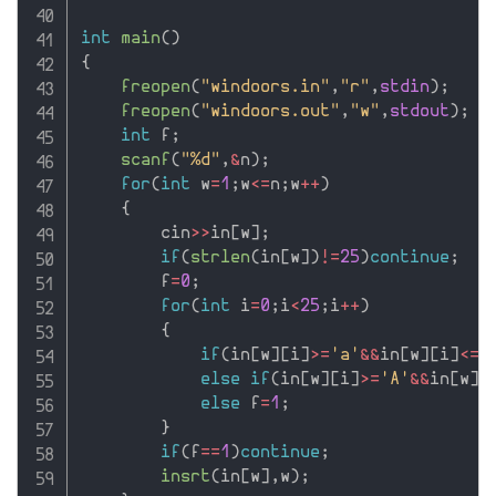
int
main
(
)
{
freopen
(
"windoors.in"
,
"r"
,
stdin
)
;
freopen
(
"windoors.out"
,
"w"
,
stdout
)
;
int
 f
;
scanf
(
"%d"
,
&
n
)
;
for
(
int
 w
=
1
;
w
<=
n
;
w
++
)
{
        cin
>>
in
[
w
]
;
if
(
strlen
(
in
[
w
]
)
!=
25
)
continue
;
        f
=
0
;
for
(
int
 i
=
0
;
i
<
25
;
i
++
)
{
if
(
in
[
w
]
[
i
]
>=
'a'
&&
in
[
w
]
[
i
]
<=
'
else
if
(
in
[
w
]
[
i
]
>=
'A'
&&
in
[
w
]
[
else
 f
=
1
;
}
if
(
f
==
1
)
continue
;
insrt
(
in
[
w
]
,
w
)
;