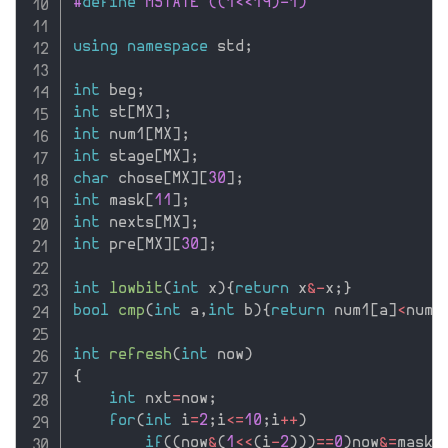
#
define
 MSTATE ((1<<19)-1)
using
namespace
 std
;
int
 beg
;
int
 st
[
MX
]
;
int
 num1
[
MX
]
;
int
 stage
[
MX
]
;
char
 chose
[
MX
]
[
30
]
;
int
 mask
[
11
]
;
int
 nexts
[
MX
]
;
int
 pre
[
MX
]
[
30
]
;
int
lowbit
(
int
 x
)
{
return
 x
&
-
x
;
}
bool
cmp
(
int
 a
,
int
 b
)
{
return
 num1
[
a
]
<
num1
int
refresh
(
int
 now
)
{
int
 nxt
=
now
;
for
(
int
 i
=
2
;
i
<=
10
;
i
++
)
if
(
(
now
&
(
1
<<
(
i
-
2
)
)
)
==
0
)
now
&
=
mask
[