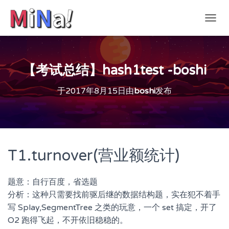
切
换
导
航
【考试总结】hash1test -boshi
于
2017年8月15日
由
boshi
发布
T1.turnover(营业额统计)
题意：自行百度，省选题
分析：这种只需要找前驱后继的数据结构题，实在犯不着手
写 Splay,SegmentTree 之类的玩意，一个 set 搞定，开了
O2 跑得飞起，不开依旧稳稳的。