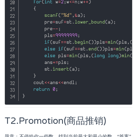
for
(
int
 w
=
2
;
w
<=
n
;
w
++
)
{
scanf
(
"%d"
,
&
a
)
;
        pre
=
suf
=
st
.
lower_bound
(
a
)
;
        pre
--
;
        pls
=
99999999
;
if
(
suf
==
st
.
begin
(
)
)
pls
=
min
(
pls
,
(
l
else
if
(
suf
==
st
.
end
(
)
)
pls
=
min
(
pls
else
 pls
=
min
(
pls
,
(
long
long
)
min
(
a
        ans
+
=
pls
;
        st
.
insert
(
a
)
;
}
    cout
<<
ans
<<
endl
;
return
0
;
}
T2.Promotion(商品推销)
题意：不停给你一些数，找到当前最大和最小的数，“答案”