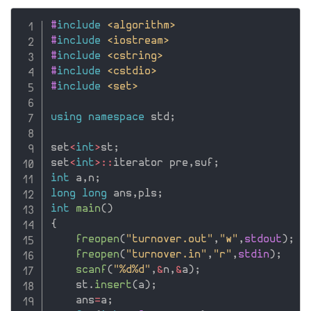
#
include
<algorithm>
#
include
<iostream>
#
include
<cstring>
#
include
<cstdio>
#
include
<set>
using
namespace
 std
;
set
<
int
>
st
;
set
<
int
>
::
iterator pre
,
suf
;
int
 a
,
n
;
long
long
 ans
,
pls
;
int
main
(
)
{
freopen
(
"turnover.out"
,
"w"
,
stdout
)
;
freopen
(
"turnover.in"
,
"r"
,
stdin
)
;
scanf
(
"%d%d"
,
&
n
,
&
a
)
;
    st
.
insert
(
a
)
;
    ans
=
a
;