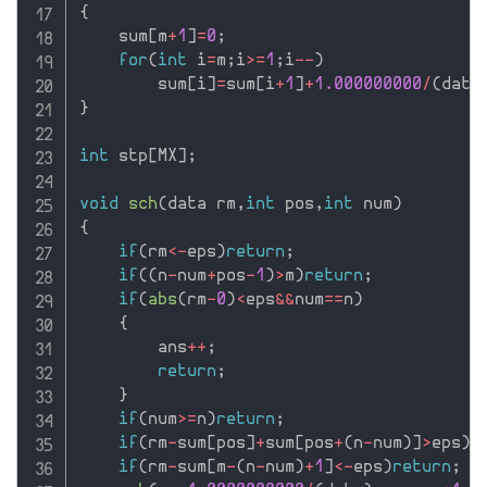
{
    sum
[
m
+
1
]
=
0
;
for
(
int
 i
=
m
;
i
>=
1
;
i
--
)
        sum
[
i
]
=
sum
[
i
+
1
]
+
1.000000000
/
(
data
}
int
 stp
[
MX
]
;
void
sch
(
data rm
,
int
 pos
,
int
 num
)
{
if
(
rm
<
-
eps
)
return
;
if
(
(
n
-
num
+
pos
-
1
)
>
m
)
return
;
if
(
abs
(
rm
-
0
)
<
eps
&&
num
==
n
)
{
        ans
++
;
return
;
}
if
(
num
>=
n
)
return
;
if
(
rm
-
sum
[
pos
]
+
sum
[
pos
+
(
n
-
num
)
]
>
eps
)
r
if
(
rm
-
sum
[
m
-
(
n
-
num
)
+
1
]
<
-
eps
)
return
;