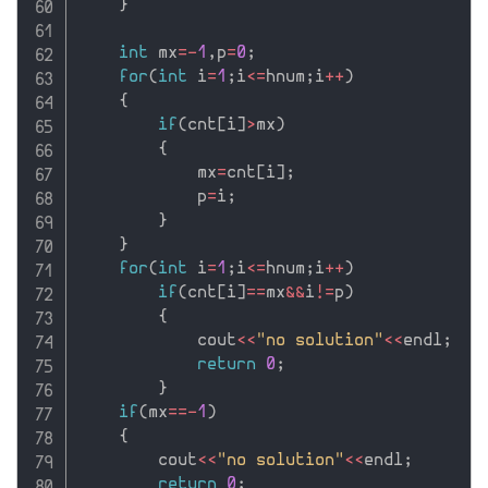
}
int
 mx
=
-
1
,
p
=
0
;
for
(
int
 i
=
1
;
i
<=
hnum
;
i
++
)
{
if
(
cnt
[
i
]
>
mx
)
{
            mx
=
cnt
[
i
]
;
            p
=
i
;
}
}
for
(
int
 i
=
1
;
i
<=
hnum
;
i
++
)
if
(
cnt
[
i
]
==
mx
&&
i
!=
p
)
{
            cout
<<
"no solution"
<<
endl
;
return
0
;
}
if
(
mx
==
-
1
)
{
        cout
<<
"no solution"
<<
endl
;
return
0
;