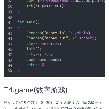
sch
(
rm
-
1.0000000000
/
(
data
)
pos
,
pos
+
1
,
n
sch
(
rm
,
pos
+
1
,
num
)
;
}
int
main
(
)
{
freopen
(
"money.in"
,
"r"
,
stdin
)
;
freopen
(
"money.out"
,
"w"
,
stdout
)
;
    cin
>>
n
>>
m
>>
x
>>
y
;
init
(
)
;
sch
(
x
/
y
,
1
,
0
)
;
    cout
<<
ans
<<
endl
;
return
0
;
}
T4.game(数字游戏)
题意：给你几个数字 (2~20)，两个人轮流选。每选择一个
数 x，会出现以下效果：x 和之前任何一个被选的数 y 组成