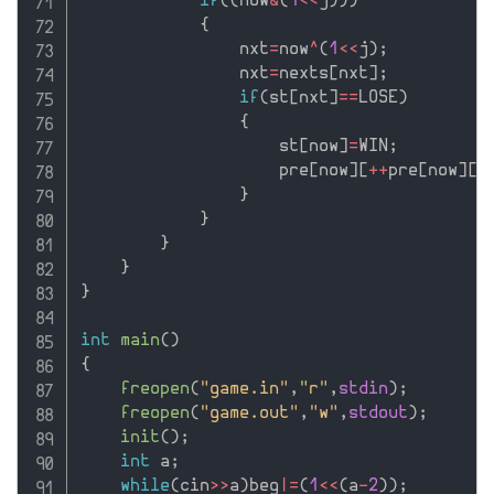
if
(
(
now
&
(
1
<<
j
)
)
)
{
                nxt
=
now
^
(
1
<<
j
)
;
                nxt
=
nexts
[
nxt
]
;
if
(
st
[
nxt
]
==
LOSE
)
{
                    st
[
now
]
=
WIN
;
                    pre
[
now
]
[
++
pre
[
now
]
[
0
}
}
}
}
}
int
main
(
)
{
freopen
(
"game.in"
,
"r"
,
stdin
)
;
freopen
(
"game.out"
,
"w"
,
stdout
)
;
init
(
)
;
int
 a
;
while
(
cin
>>
a
)
beg
|
=
(
1
<<
(
a
-
2
)
)
;