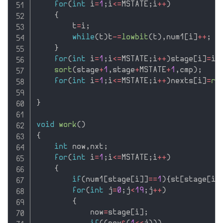
for
(
int
 i
=
1
;
i
<=
MSTATE
;
i
++
)
{
        t
=
i
;
while
(
t
)
t
-
=
lowbit
(
t
)
,
num1
[
i
]
++
;
}
for
(
int
 i
=
1
;
i
<=
MSTATE
;
i
++
)
stage
[
i
]
=
i
;
sort
(
stage
+
1
,
stage
+
MSTATE
+
1
,
cmp
)
;
for
(
int
 i
=
1
;
i
<=
MSTATE
;
i
++
)
nexts
[
i
]
=
re
}
void
work
(
)
{
int
 now
,
nxt
;
for
(
int
 i
=
1
;
i
<=
MSTATE
;
i
++
)
{
if
(
num1
[
stage
[
i
]
]
==
1
)
{
st
[
stage
[
i
]
for
(
int
 j
=
0
;
j
<
19
;
j
++
)
{
            now
=
stage
[
i
]
;