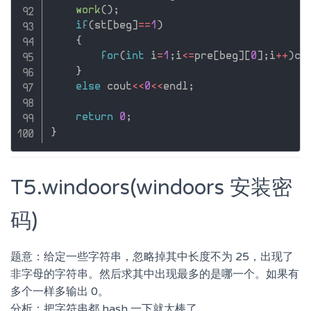
work
(
)
;
if
(
st
[
beg
]
==
1
)
{
for
(
int
 i
=
1
;
i
<=
pre
[
beg
]
[
0
]
;
i
++
)
co
}
else
 cout
<<
0
<<
endl
;
return
0
;
}
T5.windoors(windoors 安装密
码)
题意：给定一些字符串，忽略掉其中长度不为 25，出现了
非字母的字符串。然后求其中出现最多的是哪一个。如果有
多个一样多输出 0。
分析：把字符串都 hash 一下就太棒了。