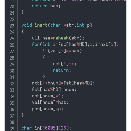
return
 has
;
}
void
insrt
(
char
*
str
,
int
 p
)
{
    ull has
=
rehash
(
str
)
;
for
(
int
 i
=
fst
[
has
%
MD
]
;
i
;
i
=
nxt
[
i
]
)
if
(
val
[
i
]
==
has
)
{
            cnt
[
i
]
++
;
return
;
}
    nxt
[
++
hnum
]
=
fst
[
has
%
MD
]
;
    fst
[
has
%
MD
]
=
hnum
;
    cnt
[
hnum
]
=
1
;
    val
[
hnum
]
=
has
;
    pos
[
hnum
]
=
p
;
}
char
 in
[
10005
]
[
26
]
;