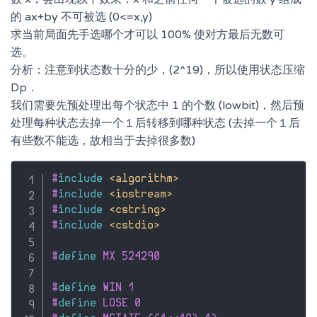
的 ax+by 不可被选 (0<=x,y)
求当前局面先手选哪个才可以 100% 使对方最后无数可
选。
分析：注意到状态数十分的少，(2^19)，所以使用状态压缩
Dp．
我们需要先预处理出每个状态中 1 的个数 (lowbit)，然后预
处理每种状态去掉一个１后转移到哪种状态 (去掉一个１后
有些数不能选，故相当于去掉很多数)
#
include
<algorithm>
#
include
<iostream>
#
include
<cstring>
#
include
<cstdio>
#
define
 MX 524290
#
define
 WIN 1
#
define
 LOSE 0