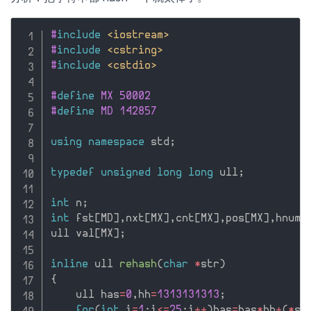
#
include
<iostream>
#
include
<cstring>
#
include
<cstdio>
#
define
 MX 50002
#
define
 MD 142857
using
namespace
 std
;
typedef
unsigned
long
long
 ull
;
int
 n
;
int
 fst
[
MD
]
,
nxt
[
MX
]
,
cnt
[
MX
]
,
pos
[
MX
]
,
hnum
;
ull val
[
MX
]
;
inline
 ull 
rehash
(
char
*
str
)
{
    ull has
=
0
,
hh
=
1313131313
;
for
(
int
 i
=
1
;
i
<=
25
;
i
++
)
has
=
has
*
hh
+
(
*
st