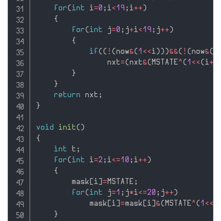
for
(
int
 i
=
0
;
i
<
19
;
i
++
)
{
for
(
int
 j
=
0
;
j
+
i
<
19
;
j
++
)
{
if
(
(
!
(
now
&
(
1
<<
i
)
)
)
&&
(
!
(
now
&
(
1
                nxt
=
(
nxt
&
(
MSTATE
^
(
1
<<
(
i
+
j
}
}
return
 nxt
;
}
void
init
(
)
{
int
 t
;
for
(
int
 i
=
2
;
i
<=
10
;
i
++
)
{
        mask
[
i
]
=
MSTATE
;
for
(
int
 j
=
1
;
j
*
i
<=
20
;
j
++
)
            mask
[
i
]
=
mask
[
i
]
&
(
MSTATE
^
(
1
<<
(
}