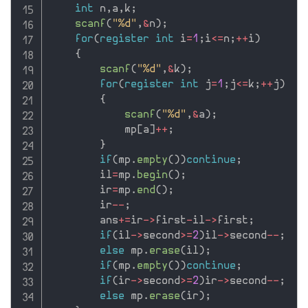
int
 n
,
a
,
k
;
scanf
(
"%d"
,
&
n
)
;
for
(
register
int
 i
=
1
;
i
<=
n
;
++
i
)
{
scanf
(
"%d"
,
&
k
)
;
for
(
register
int
 j
=
1
;
j
<=
k
;
++
j
)
{
scanf
(
"%d"
,
&
a
)
;
            mp
[
a
]
++
;
}
if
(
mp
.
empty
(
)
)
continue
;
        il
=
mp
.
begin
(
)
;
        ir
=
mp
.
end
(
)
;
        ir
--
;
        ans
+
=
ir
-
>
first
-
il
-
>
first
;
if
(
il
-
>
second
>=
2
)
il
-
>
second
--
;
else
 mp
.
erase
(
il
)
;
if
(
mp
.
empty
(
)
)
continue
;
if
(
ir
-
>
second
>=
2
)
ir
-
>
second
--
;
else
 mp
.
erase
(
ir
)
;