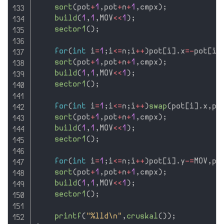
sort
(
pot
+
1
,
pot
+
n
+
1
,
cmpx
)
;
build
(
1
,
1
,
MOV
<<
1
)
;
sector1
(
)
;
for
(
int
 i
=
1
;
i
<=
n
;
i
++
)
pot
[
i
]
.
x
=
-
pot
[
i
]
sort
(
pot
+
1
,
pot
+
n
+
1
,
cmpx
)
;
build
(
1
,
1
,
MOV
<<
1
)
;
sector1
(
)
;
for
(
int
 i
=
1
;
i
<=
n
;
i
++
)
swap
(
pot
[
i
]
.
x
,
po
sort
(
pot
+
1
,
pot
+
n
+
1
,
cmpx
)
;
build
(
1
,
1
,
MOV
<<
1
)
;
sector1
(
)
;
for
(
int
 i
=
1
;
i
<=
n
;
i
++
)
pot
[
i
]
.
y
-
=
MOV
,
po
sort
(
pot
+
1
,
pot
+
n
+
1
,
cmpx
)
;
build
(
1
,
1
,
MOV
<<
1
)
;
sector1
(
)
;
printf
(
"%lld\n"
,
cruskal
(
)
)
;