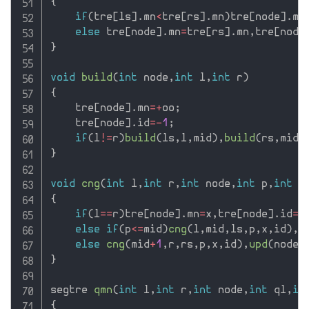
{
if
(
tre
[
ls
]
.
mn
<
tre
[
rs
]
.
mn
)
tre
[
node
]
.
mn
else
 tre
[
node
]
.
mn
=
tre
[
rs
]
.
mn
,
tre
[
node
}
void
build
(
int
 node
,
int
 l
,
int
 r
)
{
    tre
[
node
]
.
mn
=
+
oo
;
    tre
[
node
]
.
id
=
-
1
;
if
(
l
!=
r
)
build
(
ls
,
l
,
mid
)
,
build
(
rs
,
mid
+
}
void
cng
(
int
 l
,
int
 r
,
int
 node
,
int
 p
,
int
 x
{
if
(
l
==
r
)
tre
[
node
]
.
mn
=
x
,
tre
[
node
]
.
id
=
i
else
if
(
p
<=
mid
)
cng
(
l
,
mid
,
ls
,
p
,
x
,
id
)
,
u
else
cng
(
mid
+
1
,
r
,
rs
,
p
,
x
,
id
)
,
upd
(
node
)
}
segtre 
qmn
(
int
 l
,
int
 r
,
int
 node
,
int
 ql
,
in
{