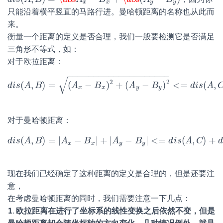
d
i
s
(
A
,
B
)
=
\abs
A
x
−
B
x
+
\abs
(
A
y
−
B
y
)
x
x
y
y
只能沿着横平竖直的马路行进。曼哈顿距离的名称也从此而
来。
衡量一个距离的定义是否合理，我们一般要检测它是否满足
三角形不等式，如：
对于欧拉距离：
−
−
−
−
−
−
−
−
−
−
−
−
−
−
−
−
−
−
−
−
√
2
2
(
,
)
=
(
−
)
+
(
−
)
<
=
(
,
d
i
s
A
B
d
i
s
(
A
,
A
B
)
=
(
A
B
x
−
B
x
)
2
+
(
A
A
y
−
B
y
B
)
2
<=
d
i
s
(
A
d
,
C
i
)
s
+
d
A
i
s
(
x
x
y
y
对于曼哈顿距离：
(
,
)
=
|
−
|
+
|
−
|
<
=
(
,
)
+
d
i
s
A
B
d
i
s
(
A
A
,
B
)
=
|
A
B
x
−
B
x
|
+
A
|
A
y
−
B
B
y
|
<=
d
i
s
(
d
A
i
,
C
s
)
+
A
d
i
s
C
(
B
,
C
)
d
x
x
y
y
现在我们已经确定了这种距离的定义是合理的，但是还要注
意，
在考虑曼哈顿距离的同时，我们需要注意一下几点：
1. 欧拉距离在进行了坐标系的线性变换之后依然不变，但是