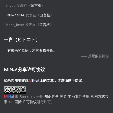
myee
发表在《
留言板
》
REMMINA
发表在《
留言板
》
best_lover
发表在《
留言板
》
一言（ヒトコト）
「有被杀的觉悟，才有资格开枪。」
—— 反叛的鲁路修
MiNa! 分享许可协议
如果您需要转载
M
i
N
a!
上的文章，请遵循以下协议↓
M
i
N
a!
由
Remmina
采用
知识共享 署名-非商业性使用-相同方式共
享 4.0 国际 许可协议
进行许可。