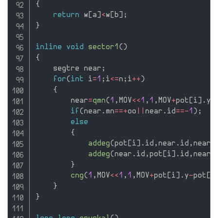
{
return
 w
[
a
]
<
w
[
b
]
;
}
inline
void
sector1
(
)
{
    segtre near
;
for
(
int
 i
=
1
;
i
<=
n
;
i
++
)
{
        near
=
qmn
(
1
,
MOV
<<
1
,
1
,
MOV
+
pot
[
i
]
.
y
-
if
(
near
.
mn
==
+
oo
||
near
.
id
==
-
1
)
;
else
{
addeg
(
pot
[
i
]
.
id
,
near
.
id
,
near
.
addeg
(
near
.
id
,
pot
[
i
]
.
id
,
near
.
}
cng
(
1
,
MOV
<<
1
,
1
,
MOV
+
pot
[
i
]
.
y
-
pot
[
i
}
}