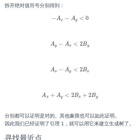
拆开绝对值符号分别得到：
−
−
<
0
A
−
A
x
−
A
A
y
<
0
x
y
−
<
2
A
A
y
−
A
A
x
<
2
B
y
B
y
x
y
−
<
2
A
A
x
−
A
A
y
<
2
B
x
B
x
y
x
+
<
2
+
2
A
A
x
A
+
A
y
<
2
B
B
x
+
2
B
y
B
x
y
x
y
分别都可以证明是对的。其他象限也可以如此证明。
因此我们已经证明了引理 1，就可以用它来建立生成树了。
寻找最近点