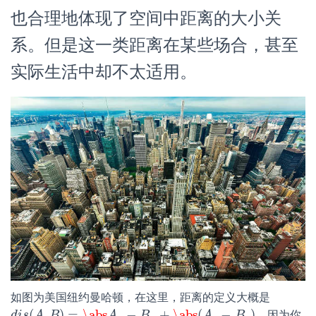
也合理地体现了空间中距离的大小关
系。但是这一类距离在某些场合，甚至
实际生活中却不太适用。
如图为美国纽约曼哈顿，在这里，距离的定义大概是
(
,
)
=
\abs
−
+
\abs
(
−
)
，因为你
d
i
s
A
B
A
B
A
B