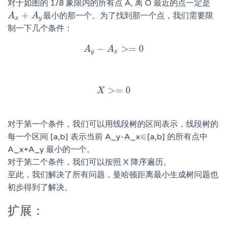
对于如图的 1/8 象限内的所有点 A, 离 O 最近的点一定是
+
最小的那一个。为了找到那一个点，我们需要限
A
A
x
+
A
y
A
x
y
制一下几个条件：
−
>
=
0
A
A
y
−
A
A
x
>=
0
y
x
>
=
0
X
X
>=
0
对于第一个条件，我们可以用线段树的区间表示，线段树的
每一个区间 [a,b] 表示当前 A_y-A_x∈[a,b] 的所有点中
A_x+A_y 最小的一个。
对于第二个条件，我们可以按照 X 降序遍历。
至此，我们解决了所有问题，曼哈顿距离最小生成树问题也
初步得到了解决。
扩展：