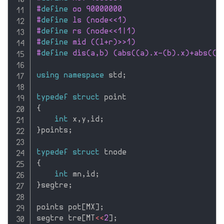
#
define
 oo 90000000
#
define
 ls (node<<1)
#
define
 rs (node<<1|1)
#
define
 mid ((l+r)>>1)
#
define
 dis(a,b) (abs((a).x-(b).x)+abs((a
using
namespace
 std
;
typedef
struct
{
int
 x
,
y
,
id
;
}
points
;
typedef
struct
{
int
 mn
,
id
;
}
segtre
;
points pot
[
MX
]
;
segtre tre
[
MT
<<
2
]
;