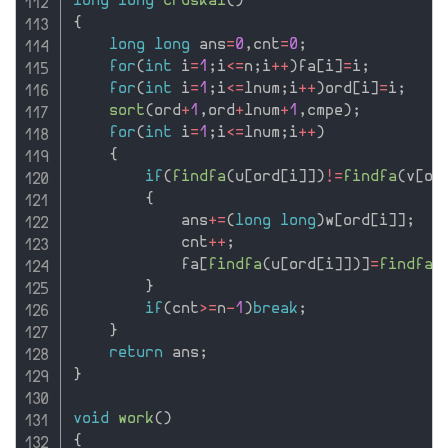
long
long
cruskal
(
)
{
long
long
 ans
=
0
,
cnt
=
0
;
for
(
int
 i
=
1
;
i
<=
n
;
i
++
)
fa
[
i
]
=
i
;
for
(
int
 i
=
1
;
i
<=
lnum
;
i
++
)
ord
[
i
]
=
i
;
sort
(
ord
+
1
,
ord
+
lnum
+
1
,
cmpe
)
;
for
(
int
 i
=
1
;
i
<=
lnum
;
i
++
)
{
if
(
findfa
(
u
[
ord
[
i
]
]
)
!=
findfa
(
v
[
or
{
            ans
+
=
(
long
long
)
w
[
ord
[
i
]
]
;
            cnt
++
;
            fa
[
findfa
(
u
[
ord
[
i
]
]
)
]
=
findfa
(
}
if
(
cnt
>=
n
-
1
)
break
;
}
return
 ans
;
}
void
work
(
)
{