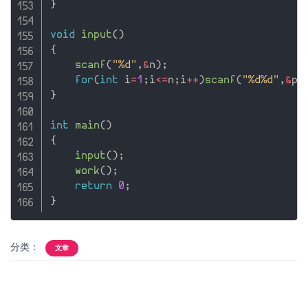
}
void
input
(
)
{
scanf
(
"%d"
,
&
n
)
;
for
(
int
 i
=
1
;
i
<=
n
;
i
++
)
scanf
(
"%d%d"
,
&
po
}
int
main
(
)
{
input
(
)
;
work
(
)
;
return
0
;
}
分类：
文章