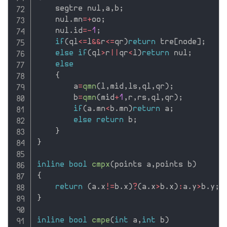
    segtre nul
,
a
,
b
;
    nul
.
mn
=
+
oo
;
    nul
.
id
=
-
1
;
if
(
ql
<=
l
&&
r
<=
qr
)
return
 tre
[
node
]
;
else
if
(
ql
>
r
||
qr
<
l
)
return
 nul
;
else
{
        a
=
qmn
(
l
,
mid
,
ls
,
ql
,
qr
)
;
        b
=
qmn
(
mid
+
1
,
r
,
rs
,
ql
,
qr
)
;
if
(
a
.
mn
<
b
.
mn
)
return
 a
;
else
return
 b
;
}
}
inline
bool
cmpx
(
points a
,
points b
)
{
return
(
a
.
x
!=
b
.
x
)
?
(
a
.
x
>
b
.
x
)
:
a
.
y
>
b
.
y
;
}
inline
bool
cmpe
(
int
 a
,
int
 b
)