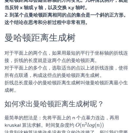
曼哈顿距离却会随坐标轴的方向变化。几种情况例外，就是
当反转 x 轴或 y 轴，以及交换 x,y 轴时。
2. 到某个点曼哈顿距离相同的点的集合是一个斜的正方形。
这个结论在思考和分析过程中非常有用。
曼哈顿距离生成树
对于平面上的两个点，如果用最短的平行于坐标轴的折线连
接，折线的长度就是这两个点的曼哈顿距离。
对于平面上的多个点，选取适当的点以上述折线连接，使得
所有点联通，构成这些点的曼哈顿距离生成树。
折线总长度最小的曼哈顿距离生成树叫做曼哈顿距离最小生
成树。
如何求出曼哈顿距离生成树呢？
最简单的想法是：先将平面上的 n 个点暴力连边，再用
2
(
(
)
)
kruskal 算法求解。时间复杂度约
O
O
(
n
n
2
l
l
o
o
g
g
(
n
n
)
)
注意到这种算法将许多没有意义的边连接了，所以我们需要