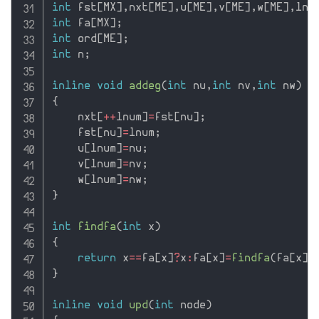
int
 fst
[
MX
]
,
nxt
[
ME
]
,
u
[
ME
]
,
v
[
ME
]
,
w
[
ME
]
,
lnu
int
 fa
[
MX
]
;
int
 ord
[
ME
]
;
int
 n
;
inline
void
addeg
(
int
 nu
,
int
 nv
,
int
 nw
)
{
    nxt
[
++
lnum
]
=
fst
[
nu
]
;
    fst
[
nu
]
=
lnum
;
    u
[
lnum
]
=
nu
;
    v
[
lnum
]
=
nv
;
    w
[
lnum
]
=
nw
;
}
int
findfa
(
int
 x
)
{
return
 x
==
fa
[
x
]
?
x
:
fa
[
x
]
=
findfa
(
fa
[
x
]
)
}
inline
void
upd
(
int
 node
)