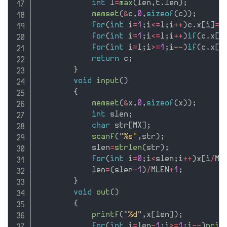
int
 l
=
max
(
len
,
t
.
len
)
;
memset
(
&
c
,
0
,
sizeof
(
c
)
)
;
for
(
int
 i
=
1
;
i
<=
l
;
i
++
)
c
.
x
[
i
]
=
x
for
(
int
 i
=
1
;
i
<=
l
;
i
++
)
if
(
c
.
x
[
i
for
(
int
 i
=
l
;
i
>=
1
;
i
--
)
if
(
c
.
x
[
i
return
 c
;
}
void
input
(
)
{
memset
(
&
x
,
0
,
sizeof
(
x
)
)
;
int
 slen
;
char
 str
[
MX
]
;
scanf
(
"%s"
,
str
)
;
            slen
=
strlen
(
str
)
;
for
(
int
 i
=
0
;
i
<
slen
;
i
++
)
x
[
i
/
ML
            len
=
(
slen
-
1
)
/
MLEN
+
1
;
}
void
out
(
)
{
printf
(
"%d"
,
x
[
len
]
)
;
for
(
int
 i
=
len
-
1
;
i
>=
1
;
i
--
)
prin