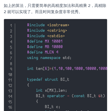
如上的算法，只需要简单的高精度加法和高精乘 2，高精除
2 就可以实现了。而且时间复杂度非常优秀。
#
include
<iostream>
#
include
<cstring>
#
include
<cstdio>
#
define
 MX 10001
#
define
 MB 10000
#
define
 MLEN 4
using
namespace
 std
;
int
 ten
[
6
]
=
{
1
,
10
,
100
,
1000
,
10000
,
10000
typedef
struct
 BI_t

{
int
 x
[
MX
]
,
len
;
        BI_t 
operator
-
(
const
 BI_t 
&
t
)
{
            BI_t c
;