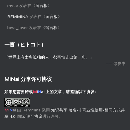
myee
发表在《
留言板
》
REMMINA
发表在《
留言板
》
best_lover
发表在《
留言板
》
一言（ヒトコト）
「世界上有太多孤独的人，都害怕走出第一步。」
—— 绿皮书
MiNa! 分享许可协议
如果您需要转载
M
i
N
a!
上的文章，请遵循以下协议↓
M
i
N
a!
由
Remmina
采用
知识共享 署名-非商业性使用-相同方式共
享 4.0 国际 许可协议
进行许可。