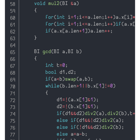
void
mul2
(
BI 
&
a
)
{
for
(
int
 i
=
1
;
i
<=
a
.
len
;
i
++
)
a
.
x
[
i
]
*
=
for
(
int
 i
=
1
;
i
<=
a
.
len
;
i
++
)
if
(
a
.
x
[
i
if
(
a
.
x
[
a
.
len
+
1
]
)
a
.
len
++
;
}
    BI 
gcd
(
BI a
,
BI b
)
{
int
 t
=
0
;
bool
 d1
,
d2
;
if
(
a
<
b
)
swap
(
a
,
b
)
;
while
(
b
.
len
>
1
||
b
.
x
[
1
]
!=
0
)
{
            d1
=
!
(
a
.
x
[
1
]
&
1
)
;
            d2
=
!
(
b
.
x
[
1
]
&
1
)
;
if
(
d1
&&
d2
)
div2
(
a
)
,
div2
(
b
)
,
t
++
else
if
(
d1
&&
!
d2
)
div2
(
a
)
;
else
if
(
!
d1
&&
d2
)
div2
(
b
)
;
else
 a
=
a
-
b
;