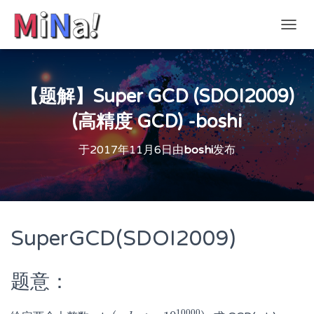
切
换
导
航
【题解】Super GCD (SDOI2009)
(高精度 GCD) -boshi
于
2017年11月6日
由
boshi
发布
SuperGCD(SDOI2009)
题意：
10000