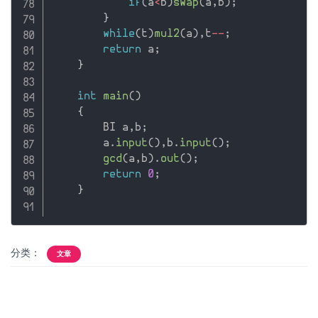
if
(
a
<
b
)
swap
(
a
,
b
)
;
}
while
(
t
)
mul2
(
a
)
,
t
--
;
return
 a
;
}
int
main
(
)
{
        BI a
,
b
;
        a
.
input
(
)
,
b
.
input
(
)
;
gcd
(
a
,
b
)
.
out
(
)
;
return
0
;
}
分类：
文章