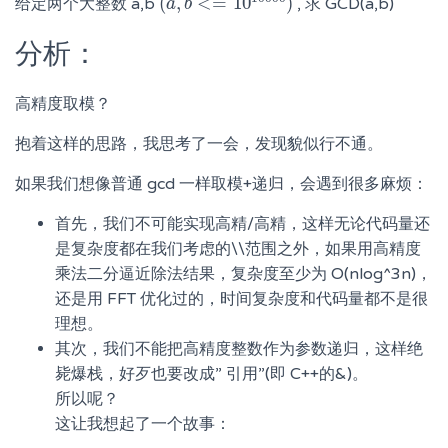
(
,
<
=
10
)
给定两个大整数 a,b
, 求 GCD(a,b)
(
a
a
,
b
b
<=
10
10000
)
分析：
高精度取模？
抱着这样的思路，我思考了一会，发现貌似行不通。
如果我们想像普通 gcd 一样取模+递归，会遇到很多麻烦：
首先，我们不可能实现高精/高精，这样无论代码量还
是复杂度都在我们考虑的\\范围之外，如果用高精度
乘法二分逼近除法结果，复杂度至少为 O(nlog^3n)，
还是用 FFT 优化过的，时间复杂度和代码量都不是很
理想。
其次，我们不能把高精度整数作为参数递归，这样绝
毙爆栈，好歹也要改成” 引用”(即 C++的&)。
所以呢？
这让我想起了一个故事：