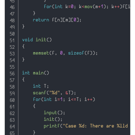
}
for
(
int
 k
=
0
;
 k
<
mov
(
m
+
1
)
;
 k
++
)
f
[
i
+
}
return
 f
[
n
]
[
m
]
[
0
]
;
}
void
init
(
)
{
memset
(
f
,
0
,
sizeof
(
f
)
)
;
}
int
main
(
)
{
int
 T
;
scanf
(
"%d"
,
&
T
)
;
for
(
int
 i
=
1
;
 i
<=
T
;
 i
++
)
{
input
(
)
;
init
(
)
;
printf
(
"Case %d: There are %lld w
}