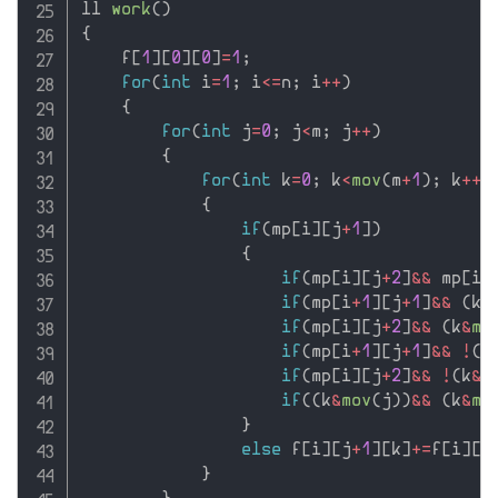
ll 
work
(
)
{
    f
[
1
]
[
0
]
[
0
]
=
1
;
for
(
int
 i
=
1
;
 i
<=
n
;
 i
++
)
{
for
(
int
 j
=
0
;
 j
<
m
;
 j
++
)
{
for
(
int
 k
=
0
;
 k
<
mov
(
m
+
1
)
;
 k
++
)
{
if
(
mp
[
i
]
[
j
+
1
]
)
{
if
(
mp
[
i
]
[
j
+
2
]
&&
 mp
[
i
+
if
(
mp
[
i
+
1
]
[
j
+
1
]
&&
(
k
&
if
(
mp
[
i
]
[
j
+
2
]
&&
(
k
&
mo
if
(
mp
[
i
+
1
]
[
j
+
1
]
&&
!
(
k
if
(
mp
[
i
]
[
j
+
2
]
&&
!
(
k
&
m
if
(
(
k
&
mov
(
j
)
)
&&
(
k
&
mo
}
else
 f
[
i
]
[
j
+
1
]
[
k
]
+
=
f
[
i
]
[
j
}