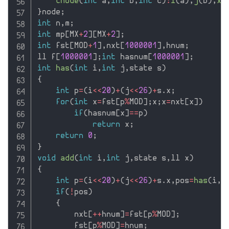
tnode
(
int
 a
,
int
 b
,
int
 c
)
:
i
(
a
)
,
j
(
b
)
,
x
(
}
node
;
int
 n
,
m
;
int
 mp
[
MX
+
2
]
[
MX
+
2
]
;
int
 fst
[
MOD
+
1
]
,
nxt
[
1000001
]
,
hnum
;
ll f
[
1000001
]
;
int
 hasnum
[
1000001
]
;
int
has
(
int
 i
,
int
 j
,
state s
)
{
int
 p
=
(
i
<<
20
)
+
(
j
<<
26
)
+
s
.
x
;
for
(
int
 x
=
fst
[
p
%
MOD
]
;
x
;
x
=
nxt
[
x
]
)
if
(
hasnum
[
x
]
==
p
)
return
 x
;
return
0
;
}
void
add
(
int
 i
,
int
 j
,
state s
,
ll x
)
{
int
 p
=
(
i
<<
20
)
+
(
j
<<
26
)
+
s
.
x
,
pos
=
has
(
i
,
j
if
(
!
pos
)
{
        nxt
[
++
hnum
]
=
fst
[
p
%
MOD
]
;
        fst
[
p
%
MOD
]
=
hnum
;