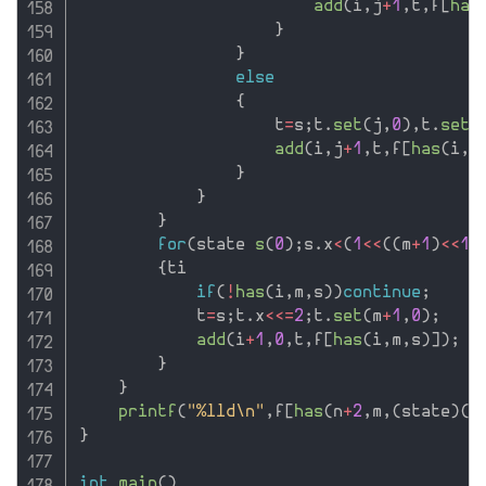
add
(
i
,
j
+
1
,
t
,
f
[
has
}
}
else
{
                    t
=
s
;
t
.
set
(
j
,
0
)
,
t
.
set
(
add
(
i
,
j
+
1
,
t
,
f
[
has
(
i
,
j
}
}
}
for
(
state 
s
(
0
)
;
s
.
x
<
(
1
<<
(
(
m
+
1
)
<<
1
)
{
ti

if
(
!
has
(
i
,
m
,
s
)
)
continue
;
            t
=
s
;
t
.
x
<<=
2
;
t
.
set
(
m
+
1
,
0
)
;
add
(
i
+
1
,
0
,
t
,
f
[
has
(
i
,
m
,
s
)
]
)
;
}
}
printf
(
"%lld\n"
,
f
[
has
(
n
+
2
,
m
,
(
state
)
(
0
}
int
main
(
)