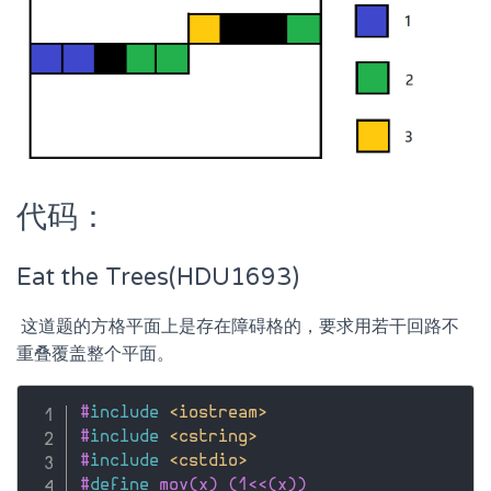
代码：
Eat the Trees(HDU1693)
​ 这道题的方格平面上是存在障碍格的，要求用若干回路不
重叠覆盖整个平面。
#
include
<iostream>
#
include
<cstring>
#
include
<cstdio>
#
define
 mov(x) (1<<(x))