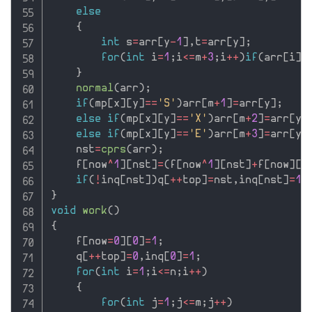
else
{
int
 s
=
arr
[
y
-
1
]
,
t
=
arr
[
y
]
;
for
(
int
 i
=
1
;
i
<=
m
+
3
;
i
++
)
if
(
arr
[
i
]
=
}
normal
(
arr
)
;
if
(
mp
[
x
]
[
y
]
==
'S'
)
arr
[
m
+
1
]
=
arr
[
y
]
;
else
if
(
mp
[
x
]
[
y
]
==
'X'
)
arr
[
m
+
2
]
=
arr
[
y
]
else
if
(
mp
[
x
]
[
y
]
==
'E'
)
arr
[
m
+
3
]
=
arr
[
y
]
    nst
=
cprs
(
arr
)
;
    f
[
now
^
1
]
[
nst
]
=
(
f
[
now
^
1
]
[
nst
]
+
f
[
now
]
[
s
if
(
!
inq
[
nst
]
)
q
[
++
top
]
=
nst
,
inq
[
nst
]
=
1
;
}
void
work
(
)
{
    f
[
now
=
0
]
[
0
]
=
1
;
    q
[
++
top
]
=
0
,
inq
[
0
]
=
1
;
for
(
int
 i
=
1
;
i
<=
n
;
i
++
)
{
for
(
int
 j
=
1
;
j
<=
m
;
j
++
)