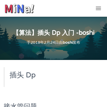
切
换
导
航
【算法】插头 Dp 入门 -boshi
于
2018年2月24日
由
boshi
发布
插头 Dp
接水管问题