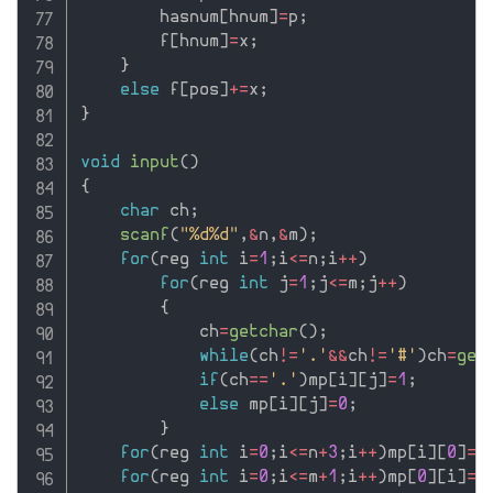
        hasnum
[
hnum
]
=
p
;
        f
[
hnum
]
=
x
;
}
else
 f
[
pos
]
+
=
x
;
}
void
input
(
)
{
char
 ch
;
scanf
(
"%d%d"
,
&
n
,
&
m
)
;
for
(
reg 
int
 i
=
1
;
i
<=
n
;
i
++
)
for
(
reg 
int
 j
=
1
;
j
<=
m
;
j
++
)
{
            ch
=
getchar
(
)
;
while
(
ch
!=
'.'
&&
ch
!=
'#'
)
ch
=
get
if
(
ch
==
'.'
)
mp
[
i
]
[
j
]
=
1
;
else
 mp
[
i
]
[
j
]
=
0
;
}
for
(
reg 
int
 i
=
0
;
i
<=
n
+
3
;
i
++
)
mp
[
i
]
[
0
]
=
m
for
(
reg 
int
 i
=
0
;
i
<=
m
+
1
;
i
++
)
mp
[
0
]
[
i
]
=
m