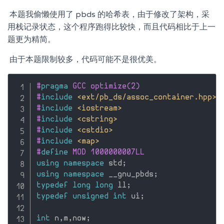
​ 本题我偷懒使用了 pbds 的哈希表，由于修改了架构，采
用栈记录状态，这个程序跑得比较快，而且代码相比于上一
题更为精简。
​ 由于本题限制较多，代码可能不是很优美。
#
pragma
 GCC optimize(2)
#
include
<ext/pb_ds/assoc_container.hpp>
#
include
<iostream>
#
include
<cstring>
#
include
<cstdio>
#
include
<map>
#
define
 MOD 1000000007LL
using
namespace
 std
;
using
namespace
 __gnu_pbds
;
typedef
long
long
 ll
;
typedef
unsigned
int
 ui
;
int
 n
,
m
,
now
;