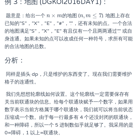
例 3：地图 (DGKOI2016DAY1)：
×
,
≤
7
​ 题意是：给出一个
的地图 (
). 地图上存在
n
n
×
m
m
n
n
,
m
m
≤
7
已知的”S”，”X”，”E”，”#”，”.”，还有未知的点。一个合法
的地图满足”S”，”X”，”E” 有且仅有一个且两两通过”.” 或自
身连通。如果未知的点可以改成任何一种符号，求所有可能
的合法地图的总数。
分析：
​ 同样是插头 dp，只是维护的东西变了。现在我们需要维护
格子的连通性。
​ 我们先想想轮廓线如何设置。这个轮廓线一定需要保存有
关当前联通块的信息。给每个联通块赋予一个数字，如果用
数字表示当前方格属于哪个联通块，我们就可以将当前状态
压缩成一个数。由于每一行最多有 4 个还没封闭的联通块，
和一种障碍，所以一个 5 进制数似乎就足够了。我采用的是
0=障碍，1 以上=联通块。