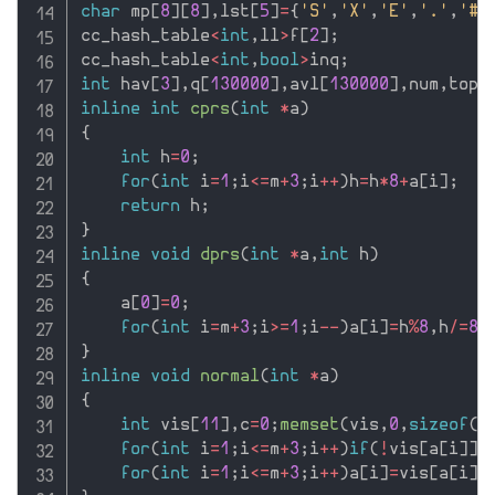
char
 mp
[
8
]
[
8
]
,
lst
[
5
]
=
{
'S'
,
'X'
,
'E'
,
'.'
,
'#'
cc_hash_table
<
int
,
ll
>
f
[
2
]
;
cc_hash_table
<
int
,
bool
>
inq
;
int
 hav
[
3
]
,
q
[
130000
]
,
avl
[
130000
]
,
num
,
top
;
inline
int
cprs
(
int
*
a
)
{
int
 h
=
0
;
for
(
int
 i
=
1
;
i
<=
m
+
3
;
i
++
)
h
=
h
*
8
+
a
[
i
]
;
return
 h
;
}
inline
void
dprs
(
int
*
a
,
int
 h
)
{
    a
[
0
]
=
0
;
for
(
int
 i
=
m
+
3
;
i
>=
1
;
i
--
)
a
[
i
]
=
h
%
8
,
h
/
=
8
;
}
inline
void
normal
(
int
*
a
)
{
int
 vis
[
11
]
,
c
=
0
;
memset
(
vis
,
0
,
sizeof
(
v
for
(
int
 i
=
1
;
i
<=
m
+
3
;
i
++
)
if
(
!
vis
[
a
[
i
]
]
&
for
(
int
 i
=
1
;
i
<=
m
+
3
;
i
++
)
a
[
i
]
=
vis
[
a
[
i
]
]