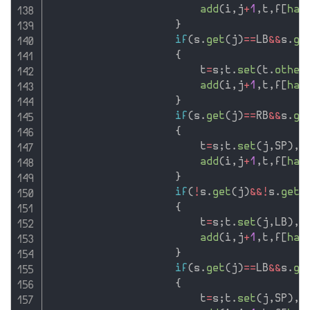
add
(
i
,
j
+
1
,
t
,
f
[
has
}
if
(
s
.
get
(
j
)
==
LB
&&
s
.
ge
{
                        t
=
s
;
t
.
set
(
t
.
other
add
(
i
,
j
+
1
,
t
,
f
[
has
}
if
(
s
.
get
(
j
)
==
RB
&&
s
.
ge
{
                        t
=
s
;
t
.
set
(
j
,
SP
)
,
t
add
(
i
,
j
+
1
,
t
,
f
[
has
}
if
(
!
s
.
get
(
j
)
&&
!
s
.
get
(
{
                        t
=
s
;
t
.
set
(
j
,
LB
)
,
t
add
(
i
,
j
+
1
,
t
,
f
[
has
}
if
(
s
.
get
(
j
)
==
LB
&&
s
.
ge
{
                        t
=
s
;
t
.
set
(
j
,
SP
)
,
t