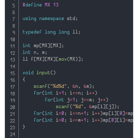
#
define
 MX 13
using
namespace
 std
;
typedef
long
long
 ll
;
int
 mp
[
MX
]
[
MX
]
;
int
 n
,
 m
;
ll f
[
MX
]
[
MX
]
[
mov
(
MX
)
]
;
void
input
(
)
{
scanf
(
"%d%d"
,
&
n
,
&
m
)
;
for
(
int
 i
=
1
;
 i
<=
n
;
 i
++
)
for
(
int
 j
=
1
;
 j
<=
m
;
 j
++
)
scanf
(
"%d"
,
&
mp
[
i
]
[
j
]
)
;
for
(
int
 i
=
0
;
 i
<=
n
+
1
;
 i
++
)
mp
[
i
]
[
0
]
=
mp
[
for
(
int
 i
=
0
;
 i
<=
m
+
1
;
 i
++
)
mp
[
0
]
[
i
]
=
mp
[
}