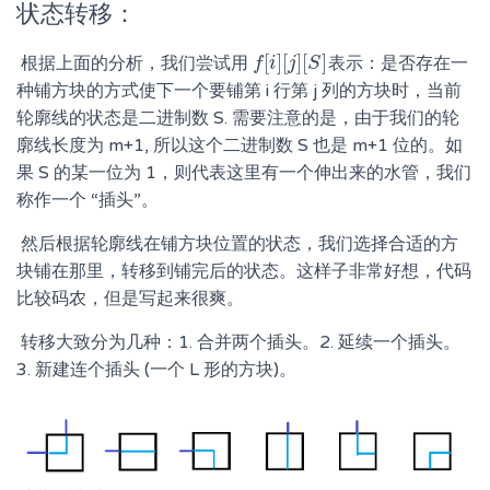
状态转移：
[
]
[
]
[
]
​ 根据上面的分析，我们尝试用
表示：是否存在一
f
f
[
i
]
i
[
j
]
j
[
S
S
]
种铺方块的方式使下一个要铺第 i 行第 j 列的方块时，当前
轮廓线的状态是二进制数 S. 需要注意的是，由于我们的轮
廓线长度为 m+1, 所以这个二进制数 S 也是 m+1 位的。如
果 S 的某一位为 1，则代表这里有一个伸出来的水管，我们
称作一个 “插头”。
​ 然后根据轮廓线在铺方块位置的状态，我们选择合适的方
块铺在那里，转移到铺完后的状态。这样子非常好想，代码
比较码农，但是写起来很爽。
​ 转移大致分为几种：1. 合并两个插头。2. 延续一个插头。
3. 新建连个插头 (一个 L 形的方块)。