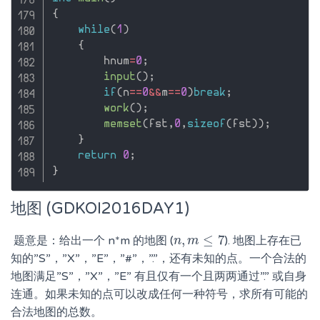
{
while
(
1
)
{
        hnum
=
0
;
input
(
)
;
if
(
n
==
0
&&
m
==
0
)
break
;
work
(
)
;
memset
(
fst
,
0
,
sizeof
(
fst
)
)
;
}
return
0
;
}
地图 (GDKOI2016DAY1)
,
≤
7
​ 题意是：给出一个 n*m 的地图 (
). 地图上存在已
n
n
,
m
m
≤
7
知的”S”，”X”，”E”，”#”，”.”，还有未知的点。一个合法的
地图满足”S”，”X”，”E” 有且仅有一个且两两通过”.” 或自身
连通。如果未知的点可以改成任何一种符号，求所有可能的
合法地图的总数。