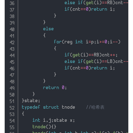
else
if
(
get
(
i
)
==
RB
)
cnt
--
;
if
(
cnt
==
0
)
return
 i
;
}
}
else
{
for
(
reg 
int
 i
=
p
;
i
>=
0
;
i
--
)
{
if
(
get
(
i
)
==
RB
)
cnt
++
;
else
if
(
get
(
i
)
==
LB
)
cnt
--
;
if
(
cnt
==
0
)
return
 i
;
}
}
return
0
;
}
}
state
;
typedef
struct
 tnode    
//哈希表
{
int
 i
,
j
;
state x
;
tnode
(
)
{
}