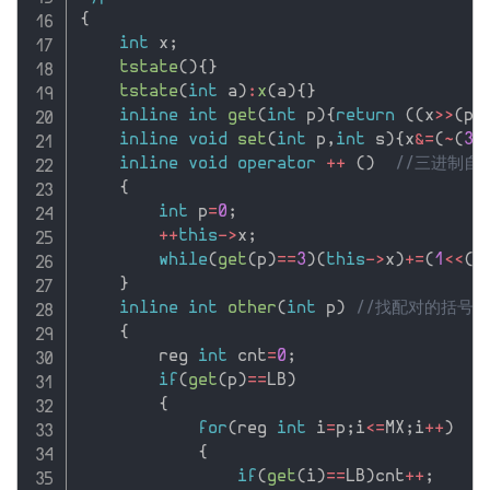
{
int
 x
;
tstate
(
)
{
}
tstate
(
int
 a
)
:
x
(
a
)
{
}
inline
int
get
(
int
 p
)
{
return
(
(
x
>>
(
p
<
inline
void
set
(
int
 p
,
int
 s
)
{
x
&
=
(
~
(
3
<
inline
void
operator
++
(
)
//三进制自
{
int
 p
=
0
;
++
this
-
>
x
;
while
(
get
(
p
)
==
3
)
(
this
-
>
x
)
+
=
(
1
<<
(
p
}
inline
int
other
(
int
 p
)
//找配对的括号
{
        reg 
int
 cnt
=
0
;
if
(
get
(
p
)
==
LB
)
{
for
(
reg 
int
 i
=
p
;
i
<=
MX
;
i
++
)
{
if
(
get
(
i
)
==
LB
)
cnt
++
;