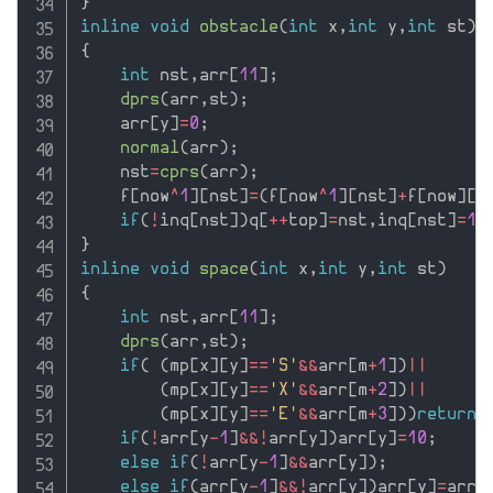
}
inline
void
obstacle
(
int
 x
,
int
 y
,
int
 st
)
{
int
 nst
,
arr
[
11
]
;
dprs
(
arr
,
st
)
;
    arr
[
y
]
=
0
;
normal
(
arr
)
;
    nst
=
cprs
(
arr
)
;
    f
[
now
^
1
]
[
nst
]
=
(
f
[
now
^
1
]
[
nst
]
+
f
[
now
]
[
s
if
(
!
inq
[
nst
]
)
q
[
++
top
]
=
nst
,
inq
[
nst
]
=
1
;
}
inline
void
space
(
int
 x
,
int
 y
,
int
 st
)
{
int
 nst
,
arr
[
11
]
;
dprs
(
arr
,
st
)
;
if
(
(
mp
[
x
]
[
y
]
==
'S'
&&
arr
[
m
+
1
]
)
||
(
mp
[
x
]
[
y
]
==
'X'
&&
arr
[
m
+
2
]
)
||
(
mp
[
x
]
[
y
]
==
'E'
&&
arr
[
m
+
3
]
)
)
return
;
if
(
!
arr
[
y
-
1
]
&&
!
arr
[
y
]
)
arr
[
y
]
=
10
;
else
if
(
!
arr
[
y
-
1
]
&&
arr
[
y
]
)
;
else
if
(
arr
[
y
-
1
]
&&
!
arr
[
y
]
)
arr
[
y
]
=
arr
[