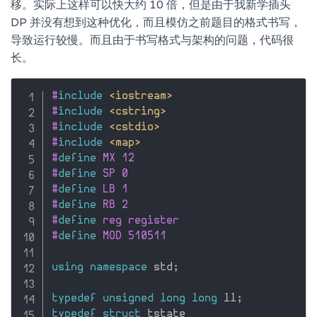
移。实际上这样可以快大约 10 倍，但是由于我新学插头
DP 并没有想到这种优化，而且模仿之前题目的格式书写，
导致运行较慢。而且由于书写格式与架构的问题，代码很
长。
#
include
<iostream>
#
include
<cstring>
#
include
<cstdio>
#
include
<map>
#
define
 MX 12
#
define
 SP 0
#
define
 LB 1
#
define
 RB 2
#
define
 reg register
#
define
 MOD 510511
using
namespace
 std
;
typedef
unsigned
long
long
 ll
;
typedef
struct