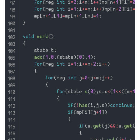
for
(
reg 
int
 i
=
2
;
i
<
m
;
i
++
)
mp
[
n
+
1
]
[
i
]
=
0
;
for
(
reg 
int
 i
=
1
;
i
<=
m
;
i
++
)
mp
[
n
+
2
]
[
i
]
=
1
    mp
[
n
+
1
]
[
1
]
=
mp
[
n
+
1
]
[
m
]
=
1
;
}
void
work
(
)
{
    state t
;
add
(
1
,
0
,
(
state
)
(
0
)
,
1
)
;
for
(
reg 
int
 i
=
1
;
i
<=
n
+
2
;
i
++
)
{
for
(
reg 
int
 j
=
0
;
j
<
m
;
j
++
)
{
for
(
state 
s
(
0
)
;
s
.
x
<
(
1
<<
(
(
m
+
1
)
{
if
(
!
has
(
i
,
j
,
s
)
)
continue
;
if
(
mp
[
i
]
[
j
+
1
]
)
{
if
(
s
.
get
(
j
)
&&
!
s
.
get
(
j
{