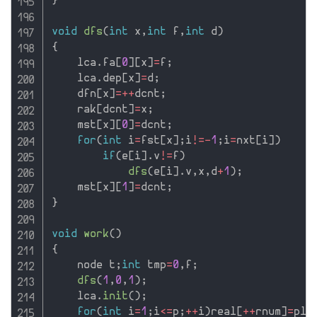
}
void
dfs
(
int
 x
,
int
 f
,
int
 d
)
{
    lca
.
fa
[
0
]
[
x
]
=
f
;
    lca
.
dep
[
x
]
=
d
;
    dfn
[
x
]
=
++
dcnt
;
    rak
[
dcnt
]
=
x
;
    mst
[
x
]
[
0
]
=
dcnt
;
for
(
int
 i
=
fst
[
x
]
;
i
!=
-
1
;
i
=
nxt
[
i
]
)
if
(
e
[
i
]
.
v
!=
f
)
dfs
(
e
[
i
]
.
v
,
x
,
d
+
1
)
;
    mst
[
x
]
[
1
]
=
dcnt
;
}
void
work
(
)
{
    node t
;
int
 tmp
=
0
,
f
;
dfs
(
1
,
0
,
1
)
;
    lca
.
init
(
)
;
for
(
int
 i
=
1
;
i
<=
p
;
++
i
)
real
[
++
rnum
]
=
plt