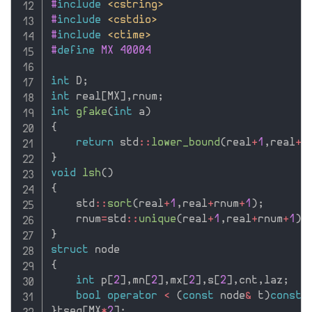
#
include
<cstring>
#
include
<cstdio>
#
include
<ctime>
#
define
 MX 40004
int
 D
;
int
 real
[
MX
]
,
rnum
;
int
gfake
(
int
 a
)
{
return
 std
::
lower_bound
(
real
+
1
,
real
+
r
}
void
lsh
(
)
{
    std
::
sort
(
real
+
1
,
real
+
rnum
+
1
)
;
    rnum
=
std
::
unique
(
real
+
1
,
real
+
rnum
+
1
)
-
}
struct
{
int
 p
[
2
]
,
mn
[
2
]
,
mx
[
2
]
,
s
[
2
]
,
cnt
,
laz
;
bool
operator
<
(
const
 node
&
 t
)
const
{
}
tseq
[
MX
*
2
]
;