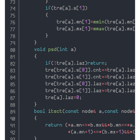
}
if
(
tre
[
a
]
.
s
[
1
]
)
{
            tre
[
a
]
.
mn
[
1
]
=
mmin
(
tre
[
a
]
.
mn
[
1
            tre
[
a
]
.
mx
[
1
]
=
mmax
(
tre
[
a
]
.
mx
[
1
}
}
void
psd
(
int
 a
)
{
if
(
!
tre
[
a
]
.
laz
)
return
;
        tre
[
tre
[
a
]
.
s
[
0
]
]
.
cnt
+
=
tre
[
a
]
.
laz
,
        tre
[
tre
[
a
]
.
s
[
1
]
]
.
cnt
+
=
tre
[
a
]
.
laz
,
        tre
[
tre
[
a
]
.
s
[
0
]
]
.
laz
+
=
tre
[
a
]
.
laz
,
        tre
[
tre
[
a
]
.
s
[
1
]
]
.
laz
+
=
tre
[
a
]
.
laz
,
        tre
[
a
]
.
laz
=
0
;
}
bool
itsct
(
const
 node
&
 a
,
const
 node
&
 
{
return
(
*
a
.
mn
<=
*
b
.
mx
&&
*
b
.
mn
<=
*
a
.
m
*
(
a
.
mn
+
1
)
<=
*
(
b
.
mx
+
1
)
&&
*
(
b
}