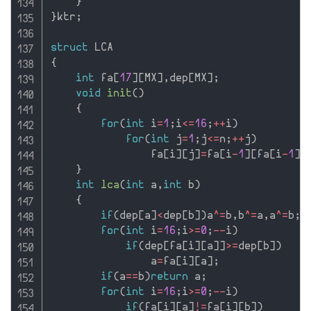
}
}
ktr
;
struct
{
int
 fa
[
17
]
[
MX
]
,
dep
[
MX
]
;
void
init
(
)
{
for
(
int
 i
=
1
;
i
<=
16
;
++
i
)
for
(
int
 j
=
1
;
j
<=
n
;
++
j
)
                fa
[
i
]
[
j
]
=
fa
[
i
-
1
]
[
fa
[
i
-
1
]
[
}
int
lca
(
int
 a
,
int
 b
)
{
if
(
dep
[
a
]
<
dep
[
b
]
)
a
^
=
b
,
b
^
=
a
,
a
^
=
b
;
for
(
int
 i
=
16
;
i
>=
0
;
--
i
)
if
(
dep
[
fa
[
i
]
[
a
]
]
>=
dep
[
b
]
)
                a
=
fa
[
i
]
[
a
]
;
if
(
a
==
b
)
return
 a
;
for
(
int
 i
=
16
;
i
>=
0
;
--
i
)
if
(
fa
[
i
]
[
a
]
!=
fa
[
i
]
[
b
]
)