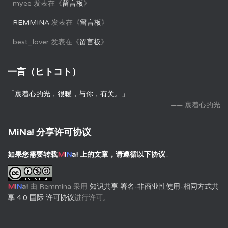
myee
发表在《
留言板
》
REMMINA
发表在《
留言板
》
best_lover
发表在《
留言板
》
一言（ヒトコト）
「裹着心的光，很暖，与你，有关。」
—— 裹着心的光
MiNa! 分享许可协议
如果您需要转载
M
i
N
a!
上的文章，请遵循以下协议↓
M
i
N
a!
由
Remmina
采用
知识共享 署名-非商业性使用-相同方式共
享 4.0 国际 许可协议
进行许可。