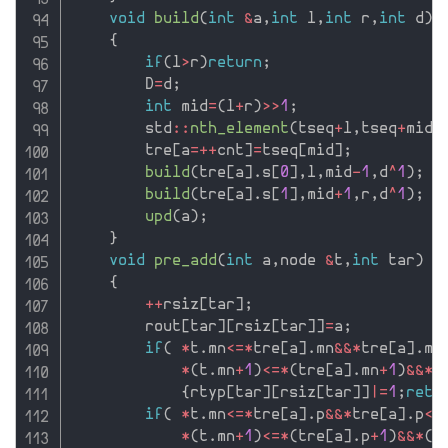
void
build
(
int
&
a
,
int
 l
,
int
 r
,
int
 d
)
{
if
(
l
>
r
)
return
;
        D
=
d
;
int
 mid
=
(
l
+
r
)
>>
1
;
        std
::
nth_element
(
tseq
+
l
,
tseq
+
mid
,
        tre
[
a
=
++
cnt
]
=
tseq
[
mid
]
;
build
(
tre
[
a
]
.
s
[
0
]
,
l
,
mid
-
1
,
d
^
1
)
;
build
(
tre
[
a
]
.
s
[
1
]
,
mid
+
1
,
r
,
d
^
1
)
;
upd
(
a
)
;
}
void
pre_add
(
int
 a
,
node 
&
t
,
int
 tar
)
{
++
rsiz
[
tar
]
;
        rout
[
tar
]
[
rsiz
[
tar
]
]
=
a
;
if
(
*
t
.
mn
<=
*
tre
[
a
]
.
mn
&&
*
tre
[
a
]
.
mx
*
(
t
.
mn
+
1
)
<=
*
(
tre
[
a
]
.
mn
+
1
)
&&
*
(
{
rtyp
[
tar
]
[
rsiz
[
tar
]
]
|
=
1
;
retu
if
(
*
t
.
mn
<=
*
tre
[
a
]
.
p
&&
*
tre
[
a
]
.
p
<=
*
(
t
.
mn
+
1
)
<=
*
(
tre
[
a
]
.
p
+
1
)
&&
*
(
t