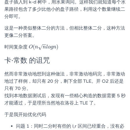
盘子插入到 k-d 树中，用水果询问。这样我们就知道每个水
果路径包含了多少比他小的盘子路径，利用这个数量继续二
分即可。
这是一种类似整体二分的方法，但相比整体二分，这种方法
更像二分答案。
−
−
(
)
√
时间复杂度
O
O
(
n
n
n
l
o
n
g
l
n
o
)
g
n
卡·常数 的诅咒
然而非常激动地想到这种做法，非常激动地码完，非常激动
地过了样例，却只有 20 分，剩下全部 TLE。开 O2 后还是
只有 70 分。
找到本地数据测试后，发现有一些精心构造的数据需要 5 秒
才能通过，于是理所当然地在洛谷上 TLE 了。
于是我开始优化代码
问题 1：同时二分时有些的 l,r 区间已经重合，没有必