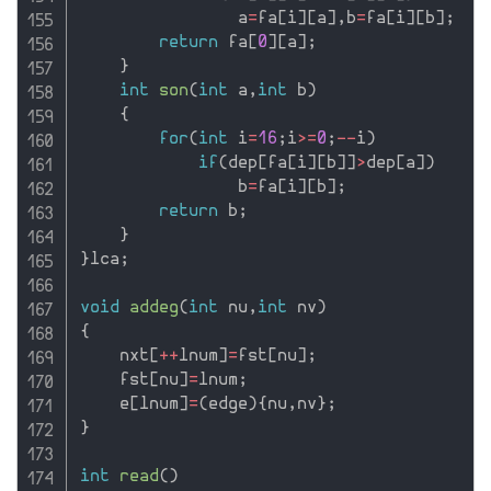
                a
=
fa
[
i
]
[
a
]
,
b
=
fa
[
i
]
[
b
]
;
return
 fa
[
0
]
[
a
]
;
}
int
son
(
int
 a
,
int
 b
)
{
for
(
int
 i
=
16
;
i
>=
0
;
--
i
)
if
(
dep
[
fa
[
i
]
[
b
]
]
>
dep
[
a
]
)
                b
=
fa
[
i
]
[
b
]
;
return
 b
;
}
}
lca
;
void
addeg
(
int
 nu
,
int
 nv
)
{
    nxt
[
++
lnum
]
=
fst
[
nu
]
;
    fst
[
nu
]
=
lnum
;
    e
[
lnum
]
=
(
edge
)
{
nu
,
nv
}
;
}
int
read
(
)