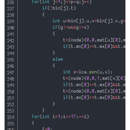
for
(
int
 j
=
1
;
j
<=
p
+
q
;
j
++
)
if
(
!
bin
[
j
]
.
t
)
{
int
 u
=
bin
[
j
]
.
u
,
v
=
bin
[
j
]
.
v
,
g
=
l
if
(
g
!=
u
&&
g
!=
v
)
{
                t
=
(
node
)
{
0
,
0
,
mst
[
u
]
[
0
]
,
ms
if
(
t
.
mn
[
0
]
<=
t
.
mx
[
0
]
&&
t
.
mn
}
else
{
int
 x
=
lca
.
son
(
u
,
v
)
;
                t
=
(
node
)
{
0
,
0
,
1
,
mst
[
v
]
[
0
]
,
if
(
t
.
mn
[
0
]
<=
t
.
mx
[
0
]
&&
t
.
mn
                t
=
(
node
)
{
0
,
0
,
mst
[
v
]
[
0
]
,
ms
if
(
t
.
mn
[
0
]
<=
t
.
mx
[
0
]
&&
t
.
mn
}
}
for
(
int
 i
=
1
;
i
<=
17
;
++
i
)
{
        f
=
0
;