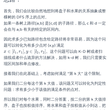
首先，我们会比较自然地想到将盘子和水果的关系抽象成整
棵树的 DFS 序上的点对。
如果一条树上路径[a,b] 是[c,d] 的子路径，那么 c 和 d 一定
会在与 a,b 有关的特定的区间内。
因此求多少已知路径包含给定路径将非常容易，因为这个问
题可以转化为有多少点对 (x,y) 满足
∈
[
,
]
,
∈
[
,
]
。这个问题可以由 K-D 树或者扫
x
x
∈
[
l
1
l
,
r
1
r
]
,
y
∈
y
[
l
2
,
r
2
l
]
r
1
1
2
2
描线或者什么诡异的方法解决，如用 k-d 树，我们只需要实
现区间加和单点修改。
接着我们在此基础上，考虑如何满足 “第 k 大” 这个限制。
如果我们二分每这个第 k 大值，该问题又可以转化为判定性
问题：求有多少小于该值的满足条件的点对。
所以我们对每个水果，同时二分答案，按二分的第 k 大值排
序。盘子也按权值排序。将水果和盘子按权值从小到达，把