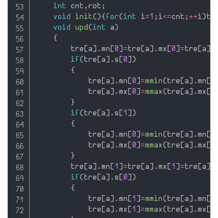
int
 cnt
,
rot
;
void
init
(
)
{
for
(
int
 i
=
1
;
i
<=
cnt
;
++
i
)
tr
void
upd
(
int
 a
)
{
        tre
[
a
]
.
mn
[
0
]
=
tre
[
a
]
.
mx
[
0
]
=
tre
[
a
]
.
if
(
tre
[
a
]
.
s
[
0
]
)
{
            tre
[
a
]
.
mn
[
0
]
=
mmin
(
tre
[
a
]
.
mn
[
0
            tre
[
a
]
.
mx
[
0
]
=
mmax
(
tre
[
a
]
.
mx
[
0
}
if
(
tre
[
a
]
.
s
[
1
]
)
{
            tre
[
a
]
.
mn
[
0
]
=
mmin
(
tre
[
a
]
.
mn
[
0
            tre
[
a
]
.
mx
[
0
]
=
mmax
(
tre
[
a
]
.
mx
[
0
}
        tre
[
a
]
.
mn
[
1
]
=
tre
[
a
]
.
mx
[
1
]
=
tre
[
a
]
.
if
(
tre
[
a
]
.
s
[
0
]
)
{
            tre
[
a
]
.
mn
[
1
]
=
mmin
(
tre
[
a
]
.
mn
[
1
            tre
[
a
]
.
mx
[
1
]
=
mmax
(
tre
[
a
]
.
mx
[
1