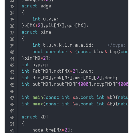
struct
{
int
 u
,
v
,
w
;
}
e
[
MX
*
2
]
,
plt
[
MX
]
,
qur
[
MX
]
;
struct
{
int
 t
,
u
,
v
,
k
,
l
,
r
,
m
,
a
,
id
;
//type; u
bool
operator
<
(
const
 bina
&
 tmp
)
cons
}
bin
[
MX
*
2
]
;
int
 n
,
p
,
q
;
int
 fst
[
MX
]
,
nxt
[
MX
*
2
]
,
lnum
;
int
 dfn
[
MX
]
,
rak
[
MX
]
,
mst
[
MX
]
[
2
]
,
dcnt
;
int
 out
[
MX
]
,
rout
[
MX
]
[
1000
]
,
rtyp
[
MX
]
[
1000
]
int
mmin
(
const
int
&
a
,
const
int
&
b
)
{
retur
int
mmax
(
const
int
&
a
,
const
int
&
b
)
{
retur
struct
{
    node tre
[
MX
*
2
]
;