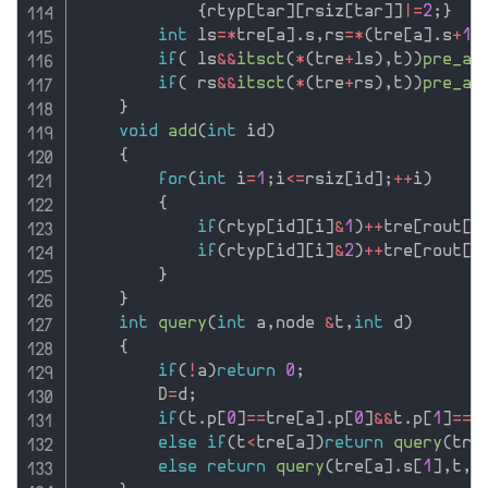
{
rtyp
[
tar
]
[
rsiz
[
tar
]
]
|
=
2
;
}
int
 ls
=
*
tre
[
a
]
.
s
,
rs
=
*
(
tre
[
a
]
.
s
+
1
)
if
(
 ls
&&
itsct
(
*
(
tre
+
ls
)
,
t
)
)
pre_ad
if
(
 rs
&&
itsct
(
*
(
tre
+
rs
)
,
t
)
)
pre_ad
}
void
add
(
int
 id
)
{
for
(
int
 i
=
1
;
i
<=
rsiz
[
id
]
;
++
i
)
{
if
(
rtyp
[
id
]
[
i
]
&
1
)
++
tre
[
rout
[
i
if
(
rtyp
[
id
]
[
i
]
&
2
)
++
tre
[
rout
[
i
}
}
int
query
(
int
 a
,
node 
&
t
,
int
 d
)
{
if
(
!
a
)
return
0
;
        D
=
d
;
if
(
t
.
p
[
0
]
==
tre
[
a
]
.
p
[
0
]
&&
t
.
p
[
1
]
==
t
else
if
(
t
<
tre
[
a
]
)
return
query
(
tre
else
return
query
(
tre
[
a
]
.
s
[
1
]
,
t
,
d