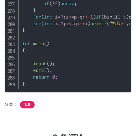
if
(
!
f
)
break
;
}
for
(
int
 i
=
1
;
i
<=
p
+
q
;
++
i
)
if
(
bin
[
i
]
.
t
)
ou
for
(
int
 i
=
1
;
i
<=
q
;
++
i
)
printf
(
"%d\n"
,
re
}
int
main
(
)
{
input
(
)
;
work
(
)
;
return
0
;
}
分类：
文章