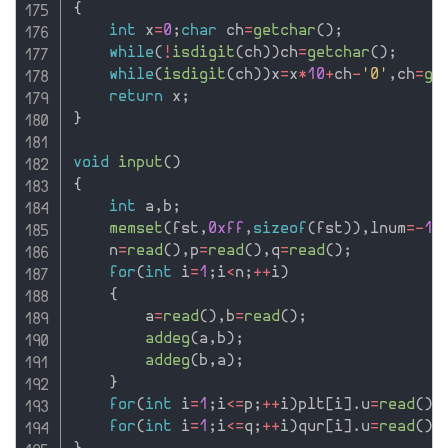
{
int
 x
=
0
;
char
 ch
=
getchar
(
)
;
while
(
!
isdigit
(
ch
)
)
ch
=
getchar
(
)
;
while
(
isdigit
(
ch
)
)
x
=
x
*
10
+
ch
-
'0'
,
ch
=
ge
return
 x
;
}
void
input
(
)
{
int
 a
,
b
;
memset
(
fst
,
0xff
,
sizeof
(
fst
)
)
,
lnum
=
-
1
;
    n
=
read
(
)
,
p
=
read
(
)
,
q
=
read
(
)
;
for
(
int
 i
=
1
;
i
<
n
;
++
i
)
{
        a
=
read
(
)
,
b
=
read
(
)
;
addeg
(
a
,
b
)
;
addeg
(
b
,
a
)
;
}
for
(
int
 i
=
1
;
i
<=
p
;
++
i
)
plt
[
i
]
.
u
=
read
(
)
,
for
(
int
 i
=
1
;
i
<=
q
;
++
i
)
qur
[
i
]
.
u
=
read
(
)
,