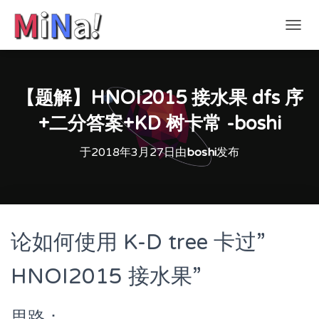
切
换
导
航
【题解】HNOI2015 接水果 dfs 序
+二分答案+KD 树卡常 -boshi
于
2018年3月27日
由
boshi
发布
论如何使用 K-D tree 卡过”
HNOI2015 接水果”
思路：