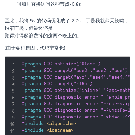
间加时直接访问这些节点-0.8s
至此，我将 5s 的代码优化成了 2.7s，于是我就仰天长啸，
拍案而起，但最终还是
觉得对得起浪费掉的这两个晚上的。
(由于各种原因，代码非常长)
#
pragma
 GCC optimize("Ofast")
#
pragma
 GCC target("sse3","sse2","sse")
#
pragma
 GCC target("avx","sse4","sse4.1",
#
pragma
 GCC target("f16c")
#
pragma
 GCC optimize("inline","fast-math"
#
pragma
 GCC diagnostic error "-fwhole-pro
#
pragma
 GCC diagnostic error "-fcse-skip-
#
pragma
 GCC diagnostic error "-funsafe-lo
#
pragma
 GCC diagnostic error "-std=c++14"
#
include
<algorithm>
#
include
<iostream>