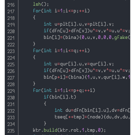
lsh
(
)
;
for
(
int
 i
=
1
;
i
<=
p
;
++
i
)
{
int
 u
=
plt
[
i
]
.
u
,
v
=
plt
[
i
]
.
v
;
if
(
dfn
[
u
]
>
dfn
[
v
]
)
u
^
=
v
,
v
^
=
u
,
u
^
=
v
;
        bin
[
i
]
=
(
bina
)
{
0
,
u
,
v
,
0
,
0
,
0
,
gfake
(
p
}
for
(
int
 i
=
1
;
i
<=
q
;
++
i
)
{
int
 u
=
qur
[
i
]
.
u
,
v
=
qur
[
i
]
.
v
;
if
(
dfn
[
u
]
>
dfn
[
v
]
)
u
^
=
v
,
v
^
=
u
,
u
^
=
v
;
        bin
[
p
+
i
]
=
(
bina
)
{
1
,
u
,
v
,
qur
[
i
]
.
w
,
1
,
}
for
(
int
 i
=
1
;
i
<=
p
+
q
;
++
i
)
if
(
bin
[
i
]
.
t
)
{
int
 du
=
dfn
[
bin
[
i
]
.
u
]
,
dv
=
dfn
[
b
            tseq
[
++
tmp
]
=
(
node
)
{
du
,
dv
,
du
,
d
}
    ktr
.
build
(
ktr
.
rot
,
1
,
tmp
,
0
)
;