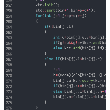
        ktr
.
init
(
)
;
        std
::
sort
(
bin
+
1
,
bin
+
p
+
q
+
1
)
;
for
(
int
 j
=
1
;
j
<=
p
+
q
;
++
j
)
{
if
(
!
bin
[
j
]
.
t
)
{
int
 u
=
bin
[
j
]
.
u
,
v
=
bin
[
j
]
.
v
if
(
g
!=
u
&&
g
!=
v
)
ktr
.
add
(
bin
else
 ktr
.
add
(
bin
[
j
]
.
id
)
;
}
else
if
(
bin
[
j
]
.
l
<
bin
[
j
]
.
r
)
{
                f
=
1
;
                t
=
(
node
)
{
dfn
[
bin
[
j
]
.
u
]
,
df
                bin
[
j
]
.
a
=
ktr
.
query
(
ktr
.
ro
if
(
bin
[
j
]
.
a
>=
bin
[
j
]
.
k
)
bin
else
 bin
[
j
]
.
l
=
bin
[
j
]
.
m
+
1
;
                bin
[
j
]
.
m
=
(
bin
[
j
]
.
l
+
bin
[
j
]
}
}