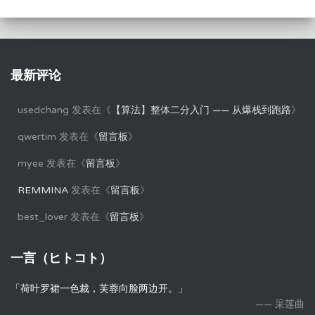
最新评论
usedchang
发表在《
【算法】整体二分入门 —— 从爆栈到跑路
》
qwertim
发表在《
留言板
》
myee
发表在《
留言板
》
REMMINA
发表在《
留言板
》
best_lover
发表在《
留言板
》
一言（ヒトコト）
「荷叶罗裙一色裁，芙蓉向脸两边开。」
—— 采莲曲