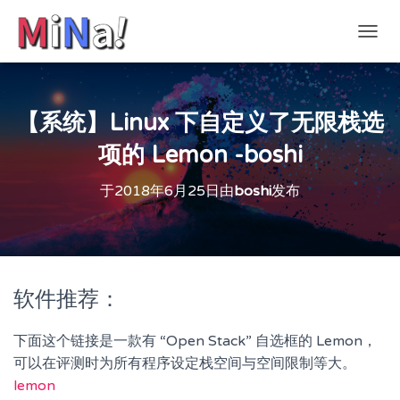
切
换
导
航
【系统】Linux 下自定义了无限栈选
项的 Lemon -boshi
于
2018年6月25日
由
boshi
发布
软件推荐：
下面这个链接是一款有 “Open Stack” 自选框的 Lemon，
可以在评测时为所有程序设定栈空间与空间限制等大。
lemon