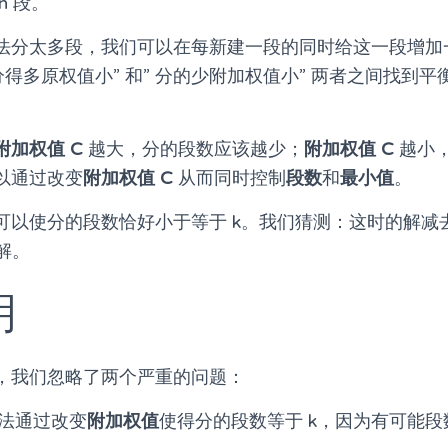
n 段。
法分太多段，我们可以在每新建一段的同时给这一段增加
分得多原权值小” 和” 分的少附加权值小” 两者之间找到
附加权值 C
越大，分的段数应该越少；
附加权值 C
越小
以通过改变
附加权值 C
从而同时控制
段数
和
最小值
。
可以使分的段数恰好小于等于 k。我们猜测：这时的解减
解。
明
，我们忽略了两个严重的问题：
法通过改变
附加权值
使得分的段数等于 k，因为有可能