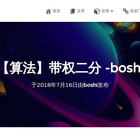
首页
文章
应用
传送
【算法】带权二分 -bosh
于
2018年7月16日
由
boshi
发布