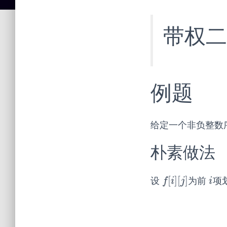
带权二
例题
给定一个非负整数
朴素做法
[
]
[
]
设
为前
项
f
[
i
]
[
j
]
i
f
i
j
i