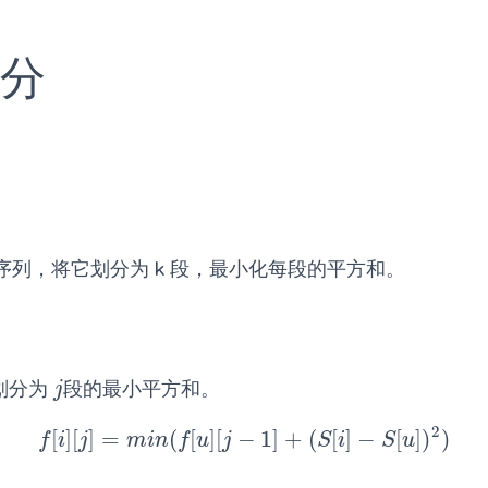
分
序列，将它划分为 k 段，最小化每段的平方和。
划分为
段的最小平方和。
j
j
2
[
]
[
]
=
(
[
]
[
−
1
]
+
(
[
]
−
[
]
)
)
f
[
i
]
[
j
]
=
m
i
n
(
f
[
u
]
[
j
−
1
]
+
(
S
[
i
]
−
S
[
u
]
)
2
)
f
i
j
m
i
n
f
u
j
S
i
S
u