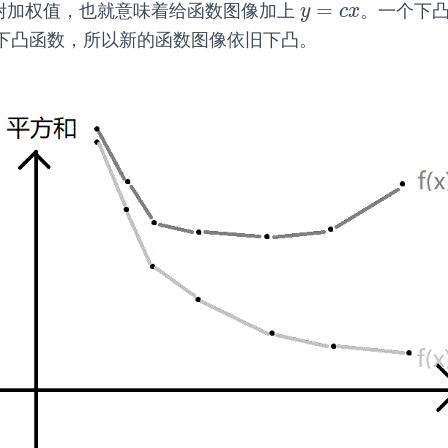
=
加附加权值，也就意味着给函数图像加上
。一个下
y
=
c
x
y
c
x
下凸函数，所以新的函数图像依旧下凸。