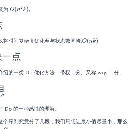
2
(
)
度为
。
O
(
n
2
k
)
O
n
k
法
(
)
以将时间复杂度优化至与状态数同阶:
。
O
(
n
k
)
O
n
k
快一点
绍的一类 Dp 优化方法：带权二分。又称 wqs 二分。
想
 Dp 的一种感性的理解。
这个序列究竟分了几段，我们只想让最小值尽量小，那么 