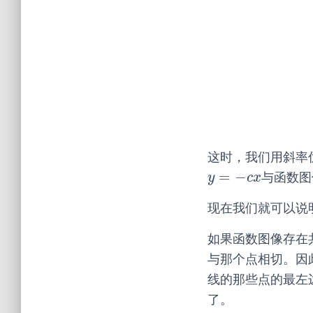
这时，我们用斜率
=
−
与函数图
y
=
−
c
x
y
c
x
现在我们就可以说
如果函数图像存在
与那个点相切。因
线的那些点的最左
了。