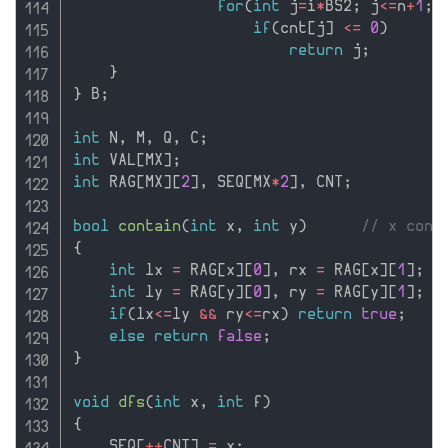
for
(
int
 j
=
i
*
BS2
;
 j
<=
n
+
1
;
 
if
(
cnt
[
j
]
<=
0
)
return
 j
;
}
}
 B
;
int
 N
,
 M
,
 Q
,
 C
;
int
 VAL
[
MX
]
;
int
 RAG
[
MX
]
[
2
]
,
 SEQ
[
MX
*
2
]
,
 CNT
;
bool
contain
(
int
 x
,
int
 y
)
// x cont
{
int
 lx 
=
 RAG
[
x
]
[
0
]
,
 rx 
=
 RAG
[
x
]
[
1
]
;
int
 ly 
=
 RAG
[
y
]
[
0
]
,
 ry 
=
 RAG
[
y
]
[
1
]
;
if
(
lx
<=
ly 
&&
 ry
<=
rx
)
return
true
;
else
return
false
;
}
void
dfs
(
int
 x
,
int
 f
)
{
    SEQ
[
++
CNT
]
=
 x
;