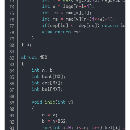
int
 r 
=
max
(
rag
[
x
]
[
1
]
,
 rag
[
y
]
[
1
]
)
int
 w 
=
 logs
[
r
-
l
+
1
]
;
int
 ls 
=
 rmq
[
w
]
[
l
]
;
int
 rs 
=
 rmq
[
w
]
[
r
-
(
1
<<
w
)
+
1
]
;
if
(
dep
[
ls
]
<=
 dep
[
rs
]
)
return
 ls
;
else
return
 rs
;
}
}
 G
;
struct
{
int
 n
,
 b
;
int
 bcnt
[
MX
]
;
int
 cnt
[
MX
]
;
int
 bel
[
MX
]
;
void
init
(
int
 v
)
{
        n 
=
 v
;
        b 
=
 n
/
BS2
;
for
(
int
 i
=
0
;
 i
<=
n
;
 i
++
)
 bel
[
i
]
=
 