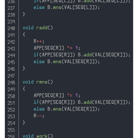
if
(
APP
[
SEQ
[
L
]
]
)
 B
.
add
(
VAL
[
SEQ
[
L
]
]
)
;
else
 B
.
mns
(
VAL
[
SEQ
[
L
]
]
)
;
}
void
radd
(
)
{
    R
++
;
    APP
[
SEQ
[
R
]
]
^
=
1
;
if
(
APP
[
SEQ
[
R
]
]
)
 B
.
add
(
VAL
[
SEQ
[
R
]
]
)
;
else
 B
.
mns
(
VAL
[
SEQ
[
R
]
]
)
;
}
void
rmns
(
)
{
    APP
[
SEQ
[
R
]
]
^
=
1
;
if
(
APP
[
SEQ
[
R
]
]
)
 B
.
add
(
VAL
[
SEQ
[
R
]
]
)
;
else
 B
.
mns
(
VAL
[
SEQ
[
R
]
]
)
;
    R
--
;
}
void
work
(
)