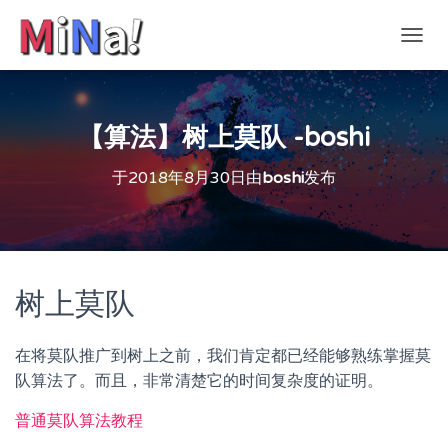
切
换
导
航
【算法】树上莫队 -boshi
于
2018年8月30日
由
boshi
发布
树上莫队
在将莫队推广到树上之前，我们肯定都已经能够熟练掌握莫
队算法了。而且，非常清楚它的时间复杂度的证明。
普通莫队算法教程