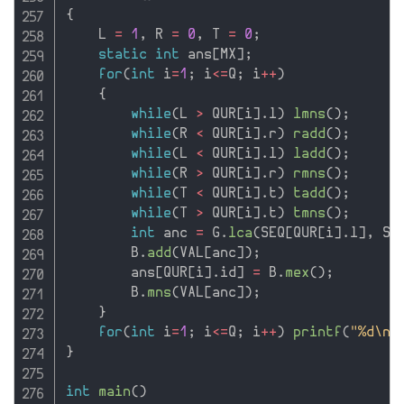
{
    L 
=
1
,
 R 
=
0
,
 T 
=
0
;
static
int
 ans
[
MX
]
;
for
(
int
 i
=
1
;
 i
<=
Q
;
 i
++
)
{
while
(
L 
>
 QUR
[
i
]
.
l
)
lmns
(
)
;
while
(
R 
<
 QUR
[
i
]
.
r
)
radd
(
)
;
while
(
L 
<
 QUR
[
i
]
.
l
)
ladd
(
)
;
while
(
R 
>
 QUR
[
i
]
.
r
)
rmns
(
)
;
while
(
T 
<
 QUR
[
i
]
.
t
)
tadd
(
)
;
while
(
T 
>
 QUR
[
i
]
.
t
)
tmns
(
)
;
int
 anc 
=
 G
.
lca
(
SEQ
[
QUR
[
i
]
.
l
]
,
 SE
        B
.
add
(
VAL
[
anc
]
)
;
        ans
[
QUR
[
i
]
.
id
]
=
 B
.
mex
(
)
;
        B
.
mns
(
VAL
[
anc
]
)
;
}
for
(
int
 i
=
1
;
 i
<=
Q
;
 i
++
)
printf
(
"%d\n"
}
int
main
(
)