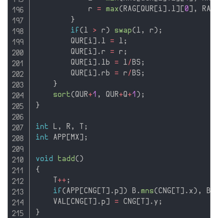
            r 
=
max
(
RAG
[
QUR
[
i
]
.
l
]
[
0
]
,
 RAG
}
if
(
l 
>
 r
)
swap
(
l
,
 r
)
;
        QUR
[
i
]
.
l 
=
 l
;
        QUR
[
i
]
.
r 
=
 r
;
        QUR
[
i
]
.
lb 
=
 l
/
BS
;
        QUR
[
i
]
.
rb 
=
 r
/
BS
;
}
sort
(
QUR
+
1
,
 QUR
+
Q
+
1
)
;
}
int
 L
,
 R
,
 T
;
int
 APP
[
MX
]
;
void
tadd
(
)
{
    T
++
;
if
(
APP
[
CNG
[
T
]
.
p
]
)
 B
.
mns
(
CNG
[
T
]
.
x
)
,
 B
.
    VAL
[
CNG
[
T
]
.
p
]
=
 CNG
[
T
]
.
y
;
}