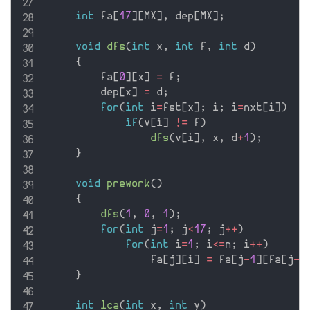
int
 fa
[
17
]
[
MX
]
,
 dep
[
MX
]
;
void
dfs
(
int
 x
,
int
 f
,
int
 d
)
{
        fa
[
0
]
[
x
]
=
 f
;
        dep
[
x
]
=
 d
;
for
(
int
 i
=
fst
[
x
]
;
 i
;
 i
=
nxt
[
i
]
)
if
(
v
[
i
]
!=
 f
)
dfs
(
v
[
i
]
,
 x
,
 d
+
1
)
;
}
void
prework
(
)
{
dfs
(
1
,
0
,
1
)
;
for
(
int
 j
=
1
;
 j
<
17
;
 j
++
)
for
(
int
 i
=
1
;
 i
<=
n
;
 i
++
)
                fa
[
j
]
[
i
]
=
 fa
[
j
-
1
]
[
fa
[
j
-
1
}
int
lca
(
int
 x
,
int
 y
)