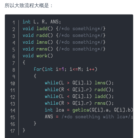
所以大致流程大概是：
int
 L
,
 R
,
 ANS
;
void
ladd
(
)
{
/*do something*/
}
void
radd
(
)
{
/*do something*/
}
void
lmns
(
)
{
/*do something*/
}
void
rmns
(
)
{
/*do something*/
}
void
work
(
)
{
for
(
int
 i
=
1
;
 i
<=
M
;
 i
++
)
{
while
(
L 
>
 Q
[
i
]
.
l
)
lmns
(
)
;
while
(
R 
<
 Q
[
i
]
.
r
)
radd
(
)
;
while
(
L 
<
 Q
[
i
]
.
l
)
ladd
(
)
;
while
(
R 
>
 Q
[
i
]
.
r
)
rmns
(
)
;
int
 lca 
=
getlca
(
Q
[
i
]
.
a
,
 Q
[
i
]
.
b
)
;
        ANS 
=
/*do something with lca*/
;
}
}