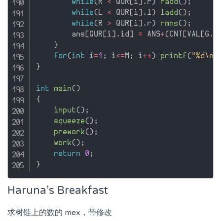
while
(
R 
<
 QUR
[
i
]
.
r
)
radd
(
)
;
while
(
L 
<
 QUR
[
i
]
.
l
)
ladd
(
)
;
while
(
R 
>
 QUR
[
i
]
.
r
)
rmns
(
)
;
        ans
[
QUR
[
i
]
.
id
]
=
 ANS
+
(
CNT
[
VAL
[
G
.
l
}
for
(
int
 i
=
1
;
 i
<=
M
;
 i
++
)
printf
(
"%d\n"
}
int
main
(
)
{
input
(
)
;
squeeze
(
)
;
prework
(
)
;
work
(
)
;
return
0
;
}
Haruna’s Breakfast
求树链上的数的 mex，带修改