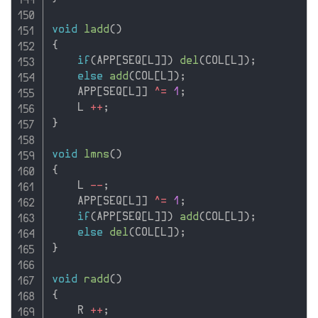
void
ladd
(
)
{
if
(
APP
[
SEQ
[
L
]
]
)
del
(
COL
[
L
]
)
;
else
add
(
COL
[
L
]
)
;
    APP
[
SEQ
[
L
]
]
^
=
1
;
    L 
++
;
}
void
lmns
(
)
{
    L 
--
;
    APP
[
SEQ
[
L
]
]
^
=
1
;
if
(
APP
[
SEQ
[
L
]
]
)
add
(
COL
[
L
]
)
;
else
del
(
COL
[
L
]
)
;
}
void
radd
(
)
{
    R 
++
;