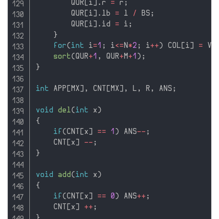
        QUR
[
i
]
.
r 
=
 r
;
        QUR
[
i
]
.
lb 
=
 l 
/
 BS
;
        QUR
[
i
]
.
id 
=
 i
;
}
for
(
int
 i
=
1
;
 i
<=
N
*
2
;
 i
++
)
 COL
[
i
]
=
 VA
sort
(
QUR
+
1
,
 QUR
+
M
+
1
)
;
}
int
 APP
[
MX
]
,
 CNT
[
MX
]
,
 L
,
 R
,
 ANS
;
void
del
(
int
 x
)
{
if
(
CNT
[
x
]
==
1
)
 ANS
--
;
    CNT
[
x
]
--
;
}
void
add
(
int
 x
)
{
if
(
CNT
[
x
]
==
0
)
 ANS
++
;
    CNT
[
x
]
++
;
}