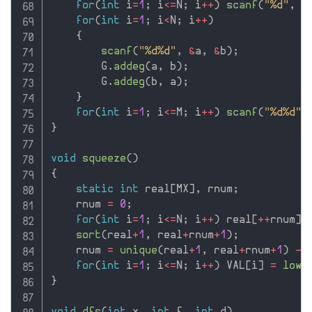
for
(
int
 i
=
1
;
 i
<=
N
;
 i
++
)
scanf
(
"%d"
,
&
for
(
int
 i
=
1
;
 i
<
N
;
 i
++
)
{
scanf
(
"%d%d"
,
&
a
,
&
b
)
;
        G
.
addeg
(
a
,
 b
)
;
        G
.
addeg
(
b
,
 a
)
;
}
for
(
int
 i
=
1
;
 i
<=
M
;
 i
++
)
scanf
(
"%d%d"
,
}
void
squeeze
(
)
{
static
int
 real
[
MX
]
,
 rnum
;
    rnum 
=
0
;
for
(
int
 i
=
1
;
 i
<=
N
;
 i
++
)
 real
[
++
rnum
]
sort
(
real
+
1
,
 real
+
rnum
+
1
)
;
    rnum 
=
unique
(
real
+
1
,
 real
+
rnum
+
1
)
-
 
for
(
int
 i
=
1
;
 i
<=
N
;
 i
++
)
 VAL
[
i
]
=
lowe
}