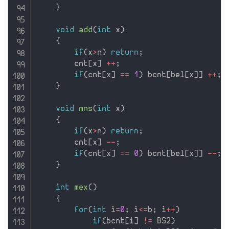
}
void
add
(
int
 x
)
{
if
(
x
>
n
)
return
;
        cnt
[
x
]
++
;
if
(
cnt
[
x
]
==
1
)
 bcnt
[
bel
[
x
]
]
++
;
}
void
mns
(
int
 x
)
{
if
(
x
>
n
)
return
;
        cnt
[
x
]
--
;
if
(
cnt
[
x
]
==
0
)
 bcnt
[
bel
[
x
]
]
--
;
}
int
mex
(
)
{
for
(
int
 i
=
0
;
 i
<=
b
;
 i
++
)
if
(
bcnt
[
i
]
!=
 BS2
)