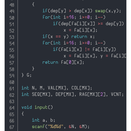
{
if
(
dep
[
y
]
>
 dep
[
x
]
)
swap
(
x
,
y
)
;
for
(
int
 i
=
16
;
 i
>=
0
;
 i
--
)
if
(
dep
[
fa
[
i
]
[
x
]
]
>=
 dep
[
y
]
)
                x 
=
 fa
[
i
]
[
x
]
;
if
(
x 
==
 y
)
return
 x
;
for
(
int
 i
=
16
;
 i
>=
0
;
 i
--
)
if
(
fa
[
i
]
[
x
]
!=
 fa
[
i
]
[
y
]
)
                x 
=
 fa
[
i
]
[
x
]
,
 y 
=
 fa
[
i
]
[
y
return
 fa
[
0
]
[
x
]
;
}
}
 G
;
int
 N
,
 M
,
 VAL
[
MX
]
,
 COL
[
MX
]
;
int
 SEQ
[
MX
]
,
 DEP
[
MX
]
,
 RAG
[
MX
]
[
2
]
,
 VCNT
;
void
input
(
)
{
int
 a
,
 b
;
scanf
(
"%d%d"
,
&
N
,
&
M
)
;