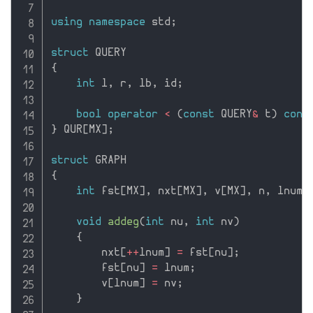
using
namespace
 std
;
struct
{
int
 l
,
 r
,
 lb
,
 id
;
bool
operator
<
(
const
 QUERY
&
 t
)
cons
}
 QUR
[
MX
]
;
struct
{
int
 fst
[
MX
]
,
 nxt
[
MX
]
,
 v
[
MX
]
,
 n
,
 lnum
;
void
addeg
(
int
 nu
,
int
 nv
)
{
        nxt
[
++
lnum
]
=
 fst
[
nu
]
;
        fst
[
nu
]
=
 lnum
;
        v
[
lnum
]
=
 nv
;
}