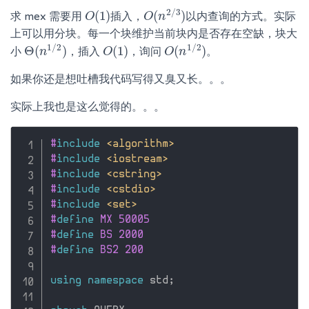
2
/
3
(
1
)
(
)
求 mex 需要用
插入，
以内查询的方式。实际
O
O
(
1
)
O
O
(
n
n
2
/
3
)
上可以用分块。每一个块维护当前块内是否存在空缺，块大
1
/
2
1
/
2
Θ
(
)
(
1
)
(
)
小
，插入
，询问
。
Θ
(
n
n
1
/
2
)
O
O
(
1
)
O
O
(
n
n
1
/
2
)
如果你还是想吐槽我代码写得又臭又长。。。
实际上我也是这么觉得的。。。
#
include
<algorithm>
#
include
<iostream>
#
include
<cstring>
#
include
<cstdio>
#
include
<set>
#
define
 MX 50005
#
define
 BS 2000
#
define
 BS2 200
using
namespace
 std
;