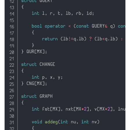
struct
{
int
 l
,
 r
,
 t
,
 lb
,
 rb
,
 id
;
bool
operator
<
(
const
 QUERY
&
 q
)
cons
{
return
(
lb
!=
q
.
lb
)
?
(
lb
<
q
.
lb
)
:
(
}
}
 QUR
[
MX
]
;
struct
{
int
 p
,
 x
,
 y
;
}
 CNG
[
MX
]
;
struct
{
int
 fst
[
MX
]
,
 nxt
[
MX
*
2
]
,
 v
[
MX
*
2
]
,
 lnum
void
addeg
(
int
 nu
,
int
 nv
)
{